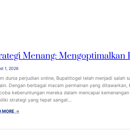
rategi Menang: Mengoptimalkan P
st 1, 2026
m dunia perjudian online, Bupatitogel telah menjadi salah 
in. Dengan berbagai macam permainan yang ditawarkan, 
oba keberuntungan mereka dalam mencapai kemenangan be
liki strategi yang tepat sangat…
:
D MORE
→
S
t
r