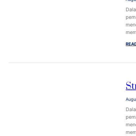
Dala
pema
menc
memi
REA
St
Augu
Dala
pema
menc
memi