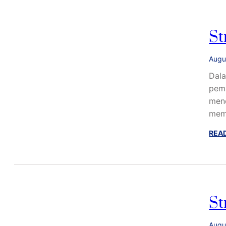
St
Augu
Dala
pema
menc
memi
REA
St
Augu