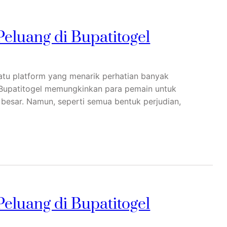
eluang di Bupatitogel
satu platform yang menarik perhatian banyak
Bupatitogel memungkinkan para pemain untuk
sar. Namun, seperti semua bentuk perjudian,
eluang di Bupatitogel