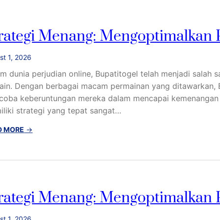
a
t
rategi Menang: Mengoptimalkan P
e
g
i
st 1, 2026
M
m dunia perjudian online, Bupatitogel telah menjadi salah 
e
in. Dengan berbagai macam permainan yang ditawarkan, 
n
a
oba keberuntungan mereka dalam mencapai kemenangan be
n
liki strategi yang tepat sangat…
g
:
D MORE
→
:
S
M
t
e
r
n
a
g
t
o
rategi Menang: Mengoptimalkan P
e
p
g
t
i
i
st 1, 2026