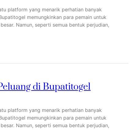
satu platform yang menarik perhatian banyak
Bupatitogel memungkinkan para pemain untuk
sar. Namun, seperti semua bentuk perjudian,
eluang di Bupatitogel
satu platform yang menarik perhatian banyak
Bupatitogel memungkinkan para pemain untuk
sar. Namun, seperti semua bentuk perjudian,