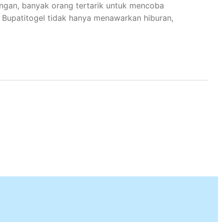
gan, banyak orang tertarik untuk mencoba
 Bupatitogel tidak hanya menawarkan hiburan,