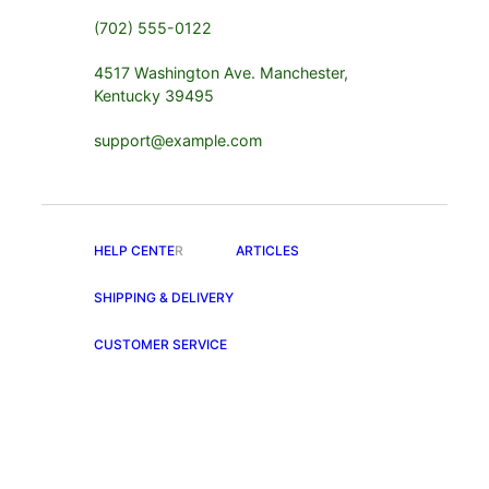
(702) 555-0122
4517 Washington Ave. Manchester,
Kentucky 39495
support@example.com
HELP CENTE
R
ARTICLES
SHIPPING & DELIVERY
CUSTOMER SERVICE