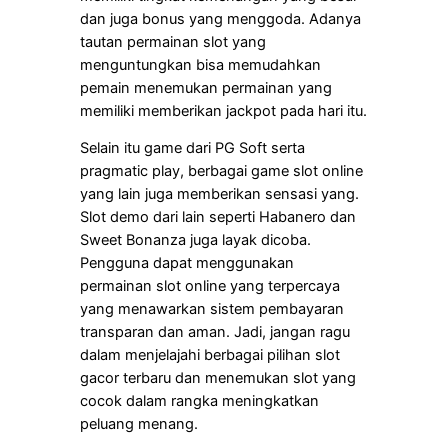
dan juga bonus yang menggoda. Adanya
tautan permainan slot yang
menguntungkan bisa memudahkan
pemain menemukan permainan yang
memiliki memberikan jackpot pada hari itu.
Selain itu game dari PG Soft serta
pragmatic play, berbagai game slot online
yang lain juga memberikan sensasi yang.
Slot demo dari lain seperti Habanero dan
Sweet Bonanza juga layak dicoba.
Pengguna dapat menggunakan
permainan slot online yang terpercaya
yang menawarkan sistem pembayaran
transparan dan aman. Jadi, jangan ragu
dalam menjelajahi berbagai pilihan slot
gacor terbaru dan menemukan slot yang
cocok dalam rangka meningkatkan
peluang menang.