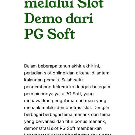
melalui Slot
Demo dari
PG Soft
Dalam beberapa tahun akhir-akhir ini,
perjudian slot online kian dikenal di antara
kalangan pemain. Salah satu
pengembang terkemuka dengan beragam
permainannya yaitu PG Soft, yang
menawarkan pengalaman bermain yang
menarik melalui demonstrasi slot. Dengan
berbagai berbagai tema menarik dan tema
yang bervariasi dan fitur bonus menarik,
demonstrasi slot PG Soft memberikan