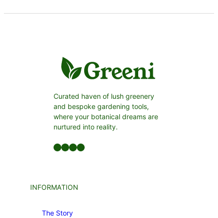
Curated haven of lush greenery
and bespoke gardening tools,
where your botanical dreams are
nurtured into reality.
Facebook
LinkedIn
Twitter
YouTube
INFORMATION
The Story