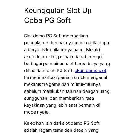
Keunggulan Slot Uji
Coba PG Soft
Slot demo PG Soft memberikan
pengalaman bermain yang menarik tanpa
adanya risiko hilangnya uang. Melalui
akun demo slot, pemain dapat menguji
berbagai permainan slot tanpa biaya yang
dihadirkan oleh PG Soft.
akun demo slot
Ini memfasilitasi pemain untuk mengenal
mekanisme game dan m fitur-fiturnya
sebelum melakukan taruhan dengan uang
sungguhan, dan memberikan rasa
keyakinan yang lebih saat bermain di
mode nyata.
Kelebihan lain dari slot demo PG Soft
adalah ragam tema dan desain yang