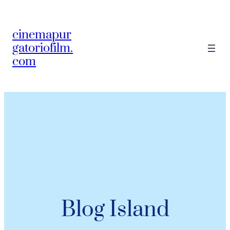
Skip
to
cinemapur
content
gatoriofilm.
com
Blog Island