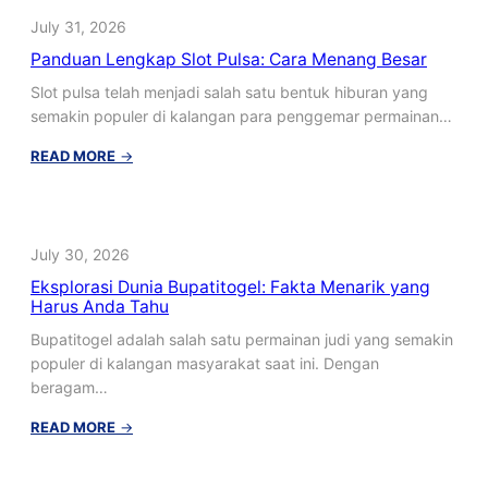
Pulsa:
July 31, 2026
Cara
Panduan Lengkap Slot Pulsa: Cara Menang Besar
Menang
Besar
Slot pulsa telah menjadi salah satu bentuk hiburan yang
semakin populer di kalangan para penggemar permainan…
:
READ MORE
→
Panduan
Lengkap
Slot
Pulsa:
July 30, 2026
Cara
Eksplorasi Dunia Bupatitogel: Fakta Menarik yang
Menang
Harus Anda Tahu
Besar
Bupatitogel adalah salah satu permainan judi yang semakin
populer di kalangan masyarakat saat ini. Dengan
beragam…
:
READ MORE
→
Eksplorasi
Dunia