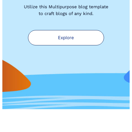
Utilize this Multipurpose blog template
to craft blogs of any kind.
Explore