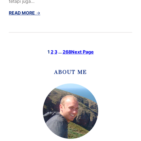
tetapi juga…
g
o
B
t
:
READ MORE
→
e
P
E
s
u
k
a
l
s
r
s
p
a
l
1
2
3
…
268
Next Page
:
o
C
r
a
a
ABOUT ME
r
s
a
i
M
D
e
u
n
n
a
i
n
a
g
B
B
u
e
p