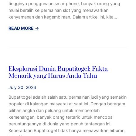
e
P
a
tingginya penggunaan smartphone, banyak orang yang
l
e
p
mulai beralih ke permainan slot yang menawarkan
l
S
kenyamanan dan kegembiraan. Dalam artikel ini, kita…
u
l
a
o
:
READ MORE
→
n
t
P
g
P
a
d
u
n
i
l
d
B
s
u
Eksplorasi Dunia Bupatitogel: Fakta
u
a
a
Menarik yang Harus Anda Tahu
p
:
n
a
C
L
July 30, 2026
t
a
e
i
r
n
Bupatitogel adalah salah satu permainan judi yang semakin
t
a
g
populer di kalangan masyarakat saat ini. Dengan beragam
o
M
k
pilihan angka dan peluang untuk memperoleh
g
e
a
kemenangan, banyak orang tertarik untuk mencoba
e
n
p
peruntungannya di dunia yang penuh tantangan ini.
l
a
S
Keberadaan Bupatitogel tidak hanya menawarkan hiburan,
n
l