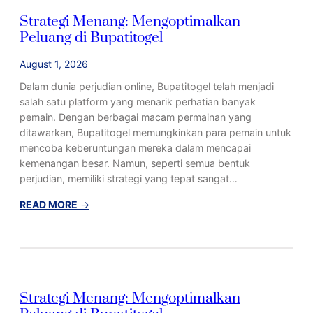
i
t
Strategi Menang: Mengoptimalkan
m
e
Peluang di Bupatitogel
a
g
l
i
August 1, 2026
k
M
a
e
Dalam dunia perjudian online, Bupatitogel telah menjadi
n
n
salah satu platform yang menarik perhatian banyak
P
a
pemain. Dengan berbagai macam permainan yang
e
n
ditawarkan, Bupatitogel memungkinkan para pemain untuk
l
g
mencoba keberuntungan mereka dalam mencapai
u
:
kemenangan besar. Namun, seperti semua bentuk
a
M
perjudian, memiliki strategi yang tepat sangat…
n
e
g
n
:
READ MORE
→
d
g
S
i
o
t
B
p
r
u
t
a
p
i
t
Strategi Menang: Mengoptimalkan
a
m
e
t
a
g