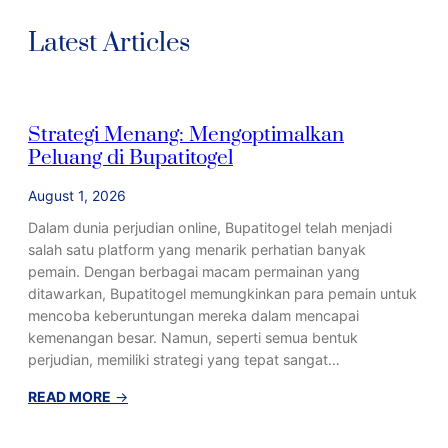
Latest Articles
Strategi Menang: Mengoptimalkan
Peluang di Bupatitogel
August 1, 2026
Dalam dunia perjudian online, Bupatitogel telah menjadi
salah satu platform yang menarik perhatian banyak
pemain. Dengan berbagai macam permainan yang
ditawarkan, Bupatitogel memungkinkan para pemain untuk
mencoba keberuntungan mereka dalam mencapai
kemenangan besar. Namun, seperti semua bentuk
perjudian, memiliki strategi yang tepat sangat…
:
READ MORE
→
S
t