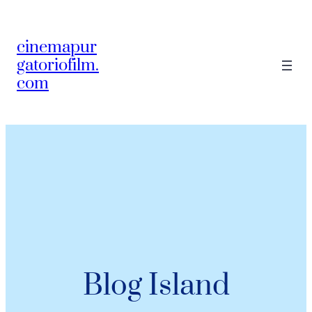
Skip
to
cinemapur
content
gatoriofilm.
com
Blog Island