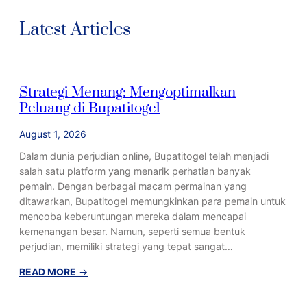
Latest Articles
Strategi Menang: Mengoptimalkan
Peluang di Bupatitogel
August 1, 2026
Dalam dunia perjudian online, Bupatitogel telah menjadi
salah satu platform yang menarik perhatian banyak
pemain. Dengan berbagai macam permainan yang
ditawarkan, Bupatitogel memungkinkan para pemain untuk
mencoba keberuntungan mereka dalam mencapai
kemenangan besar. Namun, seperti semua bentuk
perjudian, memiliki strategi yang tepat sangat…
:
READ MORE
→
S
t