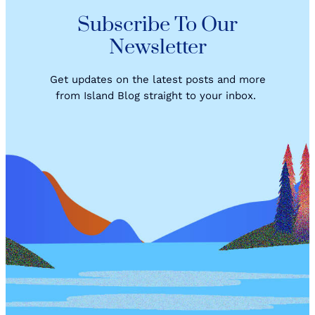
s
a
Subscribe To Our
a
t
r
i
Newsletter
t
o
Get updates on the latest posts and more
g
from Island Blog straight to your inbox.
e
l
:
F
a
k
t
a
M
e
n
a
r
i