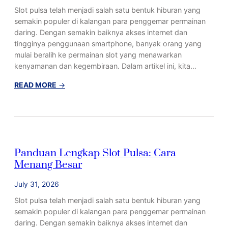
o
a
e
Slot pulsa telah menjadi salah satu bentuk hiburan yang
g
n
n
semakin populer di kalangan para penggemar permainan
e
P
a
daring. Dengan semakin baiknya akses internet dan
l
e
n
tingginya penggunaan smartphone, banyak orang yang
l
g
mulai beralih ke permainan slot yang menawarkan
u
:
kenyamanan dan kegembiraan. Dalam artikel ini, kita…
a
M
n
e
:
READ MORE
→
g
n
P
d
g
a
i
o
n
B
p
d
u
t
u
Panduan Lengkap Slot Pulsa: Cara
p
i
a
Menang Besar
a
m
n
t
a
L
July 31, 2026
i
l
e
t
k
n
Slot pulsa telah menjadi salah satu bentuk hiburan yang
o
a
g
semakin populer di kalangan para penggemar permainan
g
n
k
daring. Dengan semakin baiknya akses internet dan