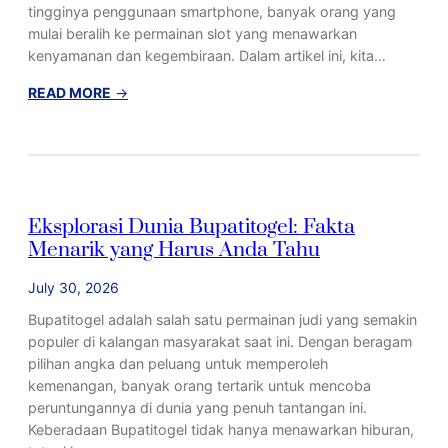
e
P
a
tingginya penggunaan smartphone, banyak orang yang
l
e
p
mulai beralih ke permainan slot yang menawarkan
l
S
kenyamanan dan kegembiraan. Dalam artikel ini, kita…
u
l
a
o
:
READ MORE
→
n
t
P
g
P
a
d
u
n
i
l
d
B
s
u
Eksplorasi Dunia Bupatitogel: Fakta
u
a
a
Menarik yang Harus Anda Tahu
p
:
n
a
C
L
July 30, 2026
t
a
e
i
r
n
Bupatitogel adalah salah satu permainan judi yang semakin
t
a
g
populer di kalangan masyarakat saat ini. Dengan beragam
o
M
k
pilihan angka dan peluang untuk memperoleh
g
e
a
kemenangan, banyak orang tertarik untuk mencoba
e
n
p
peruntungannya di dunia yang penuh tantangan ini.
l
a
S
Keberadaan Bupatitogel tidak hanya menawarkan hiburan,
n
l