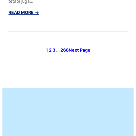
tetapi juga…
g
o
B
t
:
READ MORE
→
e
P
E
s
u
k
a
l
s
r
s
p
a
l
1
2
3
…
268
Next Page
:
o
C
r
a
a
r
s
a
i
M
D
e
u
n
n
a
i
n
a
g
B
B
u
e
p