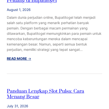
Peluang di Bupatitogel
i
l
i
August 1, 2026
t
k
M
o
a
e
Dalam dunia perjudian online, Bupatitogel telah menjadi
g
n
n
salah satu platform yang menarik perhatian banyak
e
P
a
pemain. Dengan berbagai macam permainan yang
l
e
n
ditawarkan, Bupatitogel memungkinkan para pemain untuk
l
g
mencoba keberuntungan mereka dalam mencapai
u
:
kemenangan besar. Namun, seperti semua bentuk
a
M
perjudian, memiliki strategi yang tepat sangat…
n
e
g
n
:
READ MORE
→
d
g
S
i
o
t
B
p
r
u
t
a
p
i
t
Panduan Lengkap Slot Pulsa: Cara
a
m
e
Menang Besar
t
a
g
i
l
i
July 31, 2026
t
k
M