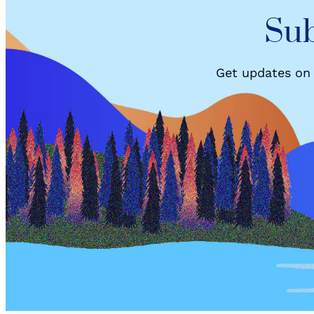
Sub
Get updates on 