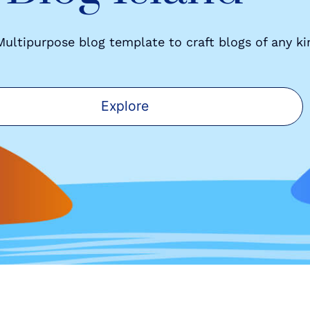
 Multipurpose blog template to craft blogs of any ki
Explore