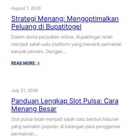
lima
August 1, 2026
ribu
untuk
Strategi Menang: Mengoptimalkan
Pengguna
Peluang di Bupatitogel
Baru
Dalam dunia perjudian online, Bupatitogel telah
menjadi salah satu platform yang menarik perhatian
banyak pemain. Dengan…
:
READ MORE
→
Strategi
Menang:
Mengoptimalkan
Peluang
July 31, 2026
di
Bupatitogel
Panduan Lengkap Slot Pulsa: Cara
Menang Besar
Slot pulsa telah menjadi salah satu bentuk hiburan
yang semakin populer di kalangan para penggemar
permainan…