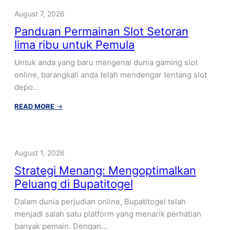
Deposit
August 7, 2026
lima
ribu
Panduan Permainan Slot Setoran
untuk
lima ribu untuk Pemula
Pemula
Untuk anda yang baru mengenal dunia gaming slot
online, barangkali anda telah mendengar tentang slot
depo…
:
READ MORE
→
Panduan
Permainan
Slot
Setoran
August 1, 2026
lima
ribu
Strategi Menang: Mengoptimalkan
untuk
Peluang di Bupatitogel
Pemula
Dalam dunia perjudian online, Bupatitogel telah
menjadi salah satu platform yang menarik perhatian
banyak pemain. Dengan…