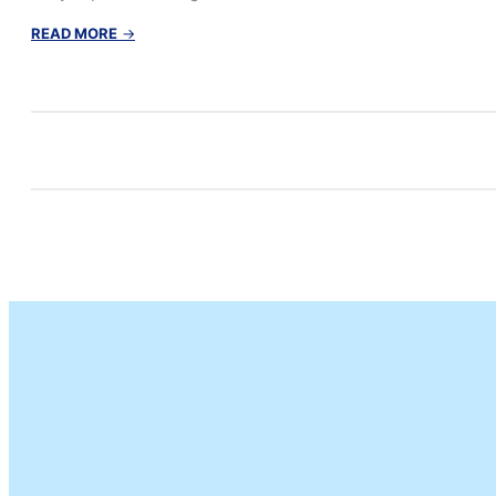
:
READ MORE
→
Strategi
Menang:
Mengoptimalkan
Peluang
di
Bupatitogel