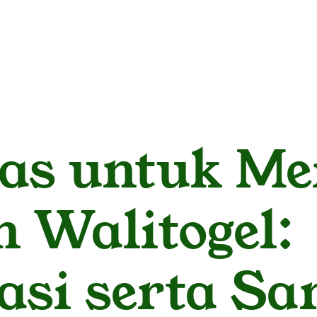
as untuk Me
 Walitogel:
si serta Sa