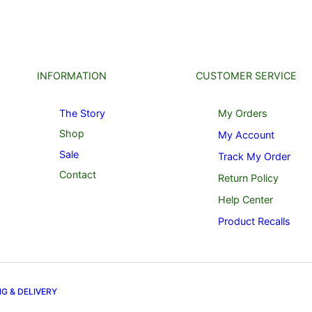
INFORMATION
CUSTOMER SERVICE
The Story
My Orders
Shop
My Account
Sale
Track My Order
Contact
Return Policy
Help Center
Product Recalls
NG & DELIVERY