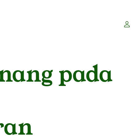
nang pada
ran