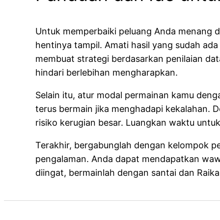
Untuk memperbaiki peluang Anda menang di p
hentinya tampil. Amati hasil yang sudah a
membuat strategi berdasarkan penilaian dat
hindari berlebihan mengharapkan.
Selain itu, atur modal permainan kamu denga
terus bermain jika menghadapi kekalahan.
risiko kerugian besar. Luangkan waktu untu
Terakhir, bergabunglah dengan kelompok pem
pengalaman. Anda dapat mendapatkan wawas
diingat, bermainlah dengan santai dan Raika