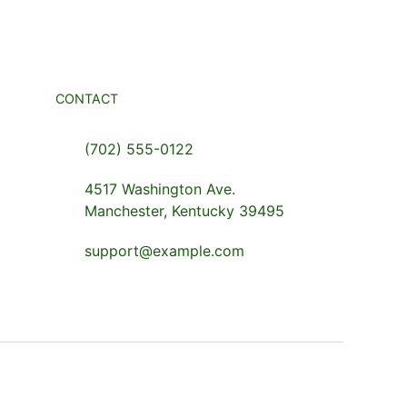
CONTACT
(702) 555-0122
4517 Washington Ave.
Manchester, Kentucky 39495
support@example.com