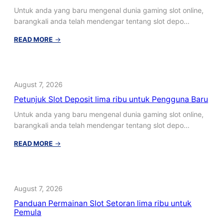
Pemula
Untuk anda yang baru mengenal dunia gaming slot online,
barangkali anda telah mendengar tentang slot depo…
:
READ MORE
→
Panduan
Permainan
Slot
Deposit
August 7, 2026
lima
Petunjuk Slot Deposit lima ribu untuk Pengguna Baru
ribu
untuk
Untuk anda yang baru mengenal dunia gaming slot online,
Pemula
barangkali anda telah mendengar tentang slot depo…
:
READ MORE
→
Petunjuk
Slot
Deposit
lima
August 7, 2026
ribu
Panduan Permainan Slot Setoran lima ribu untuk
untuk
Pemula
Pengguna
Baru