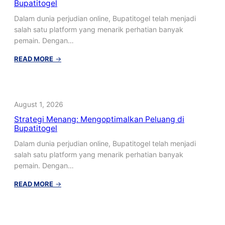
Bupatitogel
Dalam dunia perjudian online, Bupatitogel telah menjadi
salah satu platform yang menarik perhatian banyak
pemain. Dengan…
:
READ MORE
→
Strategi
Menang:
Mengoptimalkan
Peluang
August 1, 2026
di
Strategi Menang: Mengoptimalkan Peluang di
Bupatitogel
Bupatitogel
Dalam dunia perjudian online, Bupatitogel telah menjadi
salah satu platform yang menarik perhatian banyak
pemain. Dengan…
:
READ MORE
→
Strategi
Menang:
Mengoptimalkan
Peluang