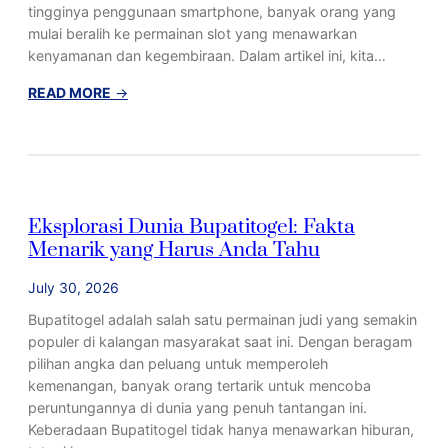
e
P
a
tingginya penggunaan smartphone, banyak orang yang
l
e
p
mulai beralih ke permainan slot yang menawarkan
l
S
kenyamanan dan kegembiraan. Dalam artikel ini, kita…
u
l
a
o
:
READ MORE
→
n
t
P
g
P
a
d
u
n
i
l
d
B
s
u
Eksplorasi Dunia Bupatitogel: Fakta
u
a
a
Menarik yang Harus Anda Tahu
p
:
n
a
C
L
July 30, 2026
t
a
e
i
r
n
Bupatitogel adalah salah satu permainan judi yang semakin
t
a
g
populer di kalangan masyarakat saat ini. Dengan beragam
o
M
k
pilihan angka dan peluang untuk memperoleh
g
e
a
kemenangan, banyak orang tertarik untuk mencoba
e
n
p
peruntungannya di dunia yang penuh tantangan ini.
l
a
S
Keberadaan Bupatitogel tidak hanya menawarkan hiburan,
n
l