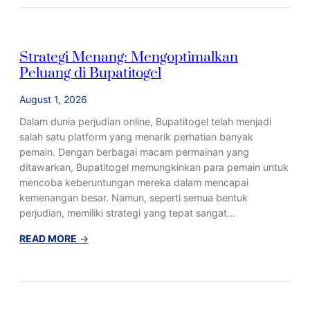
r
a
t
Strategi Menang: Mengoptimalkan
e
Peluang di Bupatitogel
g
i
August 1, 2026
M
e
Dalam dunia perjudian online, Bupatitogel telah menjadi
n
salah satu platform yang menarik perhatian banyak
a
pemain. Dengan berbagai macam permainan yang
n
ditawarkan, Bupatitogel memungkinkan para pemain untuk
g
mencoba keberuntungan mereka dalam mencapai
:
kemenangan besar. Namun, seperti semua bentuk
M
perjudian, memiliki strategi yang tepat sangat…
e
n
:
READ MORE
→
g
S
o
t
p
r
t
a