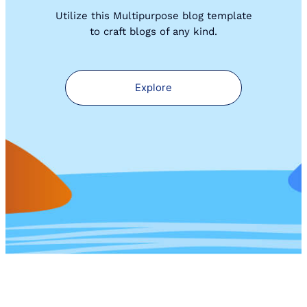
Utilize this Multipurpose blog template
to craft blogs of any kind.
Explore