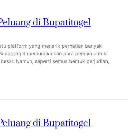
eluang di Bupatitogel
satu platform yang menarik perhatian banyak
Bupatitogel memungkinkan para pemain untuk
sar. Namun, seperti semua bentuk perjudian,
eluang di Bupatitogel