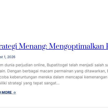
rategi Menang: Mengoptimalkan P
st 1, 2026
m dunia perjudian online, Bupatitogel telah menjadi salah 
in. Dengan berbagai macam permainan yang ditawarkan, 
oba keberuntungan mereka dalam mencapai kemenangan be
liki strategi yang tepat sangat…
:
D MORE
→
S
t
r