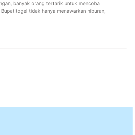
gan, banyak orang tertarik untuk mencoba
 Bupatitogel tidak hanya menawarkan hiburan,