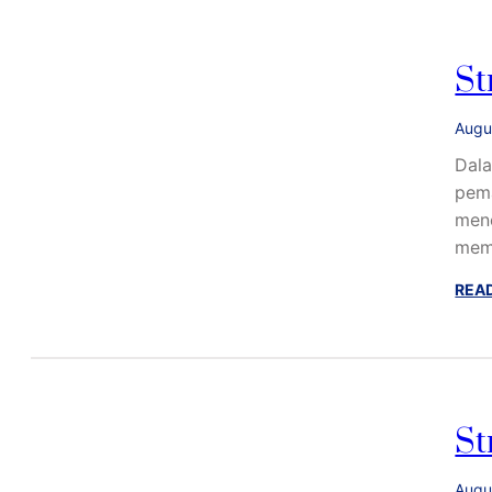
St
Augu
Dala
pema
menc
memi
REA
St
Augu