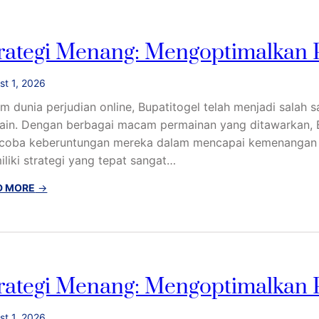
a
t
rategi Menang: Mengoptimalkan P
e
g
i
st 1, 2026
M
m dunia perjudian online, Bupatitogel telah menjadi salah 
e
in. Dengan berbagai macam permainan yang ditawarkan, 
n
a
oba keberuntungan mereka dalam mencapai kemenangan be
n
liki strategi yang tepat sangat…
g
:
D MORE
→
:
S
M
t
e
r
n
a
g
t
o
rategi Menang: Mengoptimalkan P
e
p
g
t
i
i
st 1, 2026