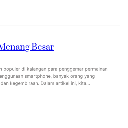
 Menang Besar
kin populer di kalangan para penggemar permainan
 penggunaan smartphone, banyak orang yang
an kegembiraan. Dalam artikel ini, kita…