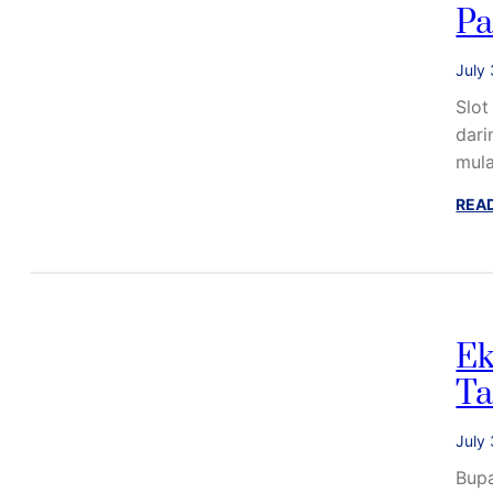
Pa
July
Slot
dari
mula
REA
Ek
T
July
Bupa