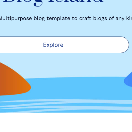
 Multipurpose blog template to craft blogs of any ki
Explore