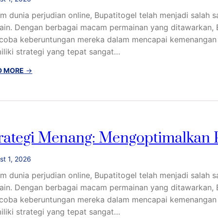
M
m
m dunia perjudian online, Bupatitogel telah menjadi salah 
e
a
in. Dengan berbagai macam permainan yang ditawarkan, 
n
l
a
oba keberuntungan mereka dalam mencapai kemenangan be
k
n
a
liki strategi yang tepat sangat…
g
n
:
D MORE
→
:
P
S
M
e
t
e
l
r
n
u
a
g
a
t
o
n
rategi Menang: Mengoptimalkan P
e
p
g
g
t
d
i
i
i
st 1, 2026
M
m
B
m dunia perjudian online, Bupatitogel telah menjadi salah 
e
a
u
in. Dengan berbagai macam permainan yang ditawarkan, 
n
l
p
a
oba keberuntungan mereka dalam mencapai kemenangan be
k
a
n
a
t
liki strategi yang tepat sangat…