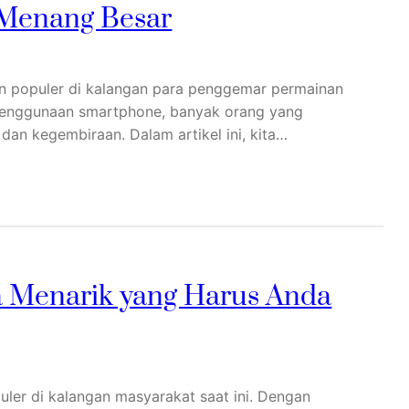
 Menang Besar
kin populer di kalangan para penggemar permainan
 penggunaan smartphone, banyak orang yang
an kegembiraan. Dalam artikel ini, kita…
ta Menarik yang Harus Anda
uler di kalangan masyarakat saat ini. Dengan