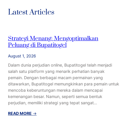
Latest Articles
Strategi Menang: Mengoptimalkan
Peluang di Bupatitogel
August 1, 2026
Dalam dunia perjudian online, Bupatitogel telah menjadi
salah satu platform yang menarik perhatian banyak
pemain. Dengan berbagai macam permainan yang
ditawarkan, Bupatitogel memungkinkan para pemain untuk
mencoba keberuntungan mereka dalam mencapai
kemenangan besar. Namun, seperti semua bentuk
perjudian, memiliki strategi yang tepat sangat…
:
READ MORE
→
S
t