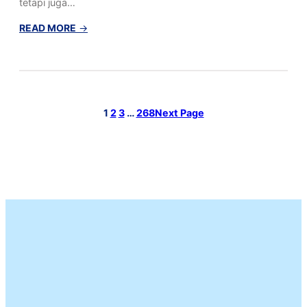
tetapi juga…
g
o
B
t
:
READ MORE
→
e
P
E
s
u
k
a
l
s
r
s
p
a
l
1
2
3
…
268
Next Page
:
o
C
r
a
a
r
s
a
i
M
D
e
u
n
n
a
i
n
a
g
B
B
u
e
p