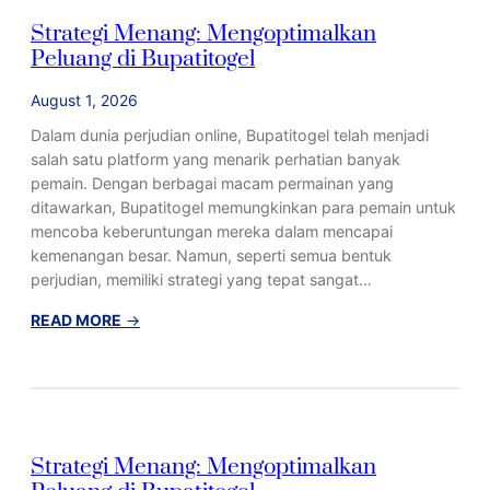
i
t
Strategi Menang: Mengoptimalkan
m
e
Peluang di Bupatitogel
a
g
l
i
August 1, 2026
k
M
a
e
Dalam dunia perjudian online, Bupatitogel telah menjadi
n
n
salah satu platform yang menarik perhatian banyak
P
a
pemain. Dengan berbagai macam permainan yang
e
n
ditawarkan, Bupatitogel memungkinkan para pemain untuk
l
g
mencoba keberuntungan mereka dalam mencapai
u
:
kemenangan besar. Namun, seperti semua bentuk
a
M
perjudian, memiliki strategi yang tepat sangat…
n
e
g
n
:
READ MORE
→
d
g
S
i
o
t
B
p
r
u
t
a
p
i
t
Strategi Menang: Mengoptimalkan
a
m
e
t
a
g