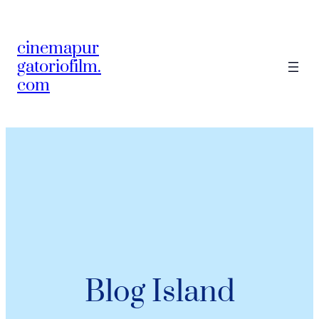
Skip
to
cinemapur
content
gatoriofilm.
com
Blog Island