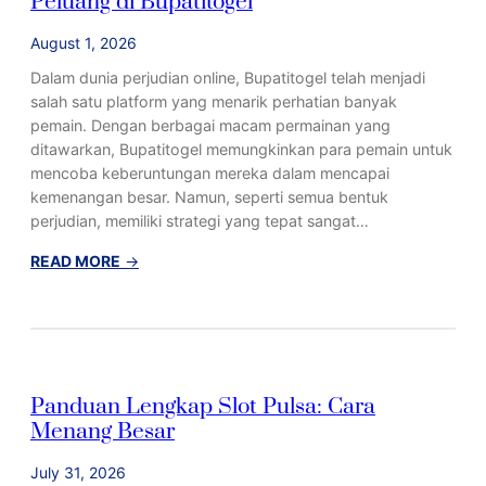
Peluang di Bupatitogel
i
l
i
August 1, 2026
t
k
M
o
a
e
Dalam dunia perjudian online, Bupatitogel telah menjadi
g
n
n
salah satu platform yang menarik perhatian banyak
e
P
a
pemain. Dengan berbagai macam permainan yang
l
e
n
ditawarkan, Bupatitogel memungkinkan para pemain untuk
l
g
mencoba keberuntungan mereka dalam mencapai
u
:
kemenangan besar. Namun, seperti semua bentuk
a
M
perjudian, memiliki strategi yang tepat sangat…
n
e
g
n
:
READ MORE
→
d
g
S
i
o
t
B
p
r
u
t
a
p
i
t
Panduan Lengkap Slot Pulsa: Cara
a
m
e
Menang Besar
t
a
g
i
l
i
July 31, 2026
t
k
M