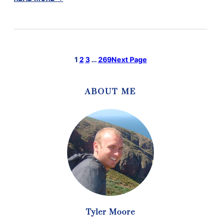
d
g
S
i
o
t
B
p
r
u
t
a
p
i
t
1
2
3
…
269
Next Page
a
m
e
t
a
g
i
l
i
ABOUT ME
t
k
M
o
a
e
g
n
n
e
P
a
l
e
n
l
g
u
:
a
M
n
e
g
n
d
g
Tyler Moore
i
o