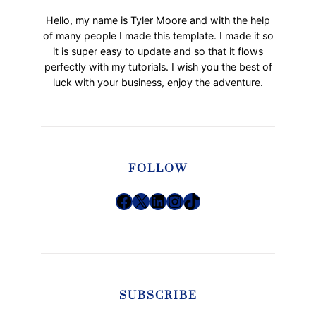
B
p
Hello, my name is Tyler Moore and with the help
u
t
of many people I made this template. I made it so
p
i
it is super easy to update and so that it flows
a
m
perfectly with my tutorials. I wish you the best of
t
a
luck with your business, enjoy the adventure.
i
l
t
k
o
a
g
n
e
P
l
e
FOLLOW
l
u
Facebook
X
LinkedIn
Instagram
TikTok
a
n
g
d
i
B
SUBSCRIBE
u