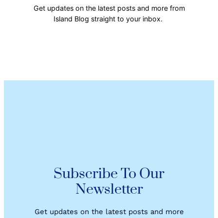
p
Get updates on the latest posts and more from
a
Island Blog straight to your inbox.
t
i
t
o
g
e
l
Subscribe To Our
Newsletter
Get updates on the latest posts and more