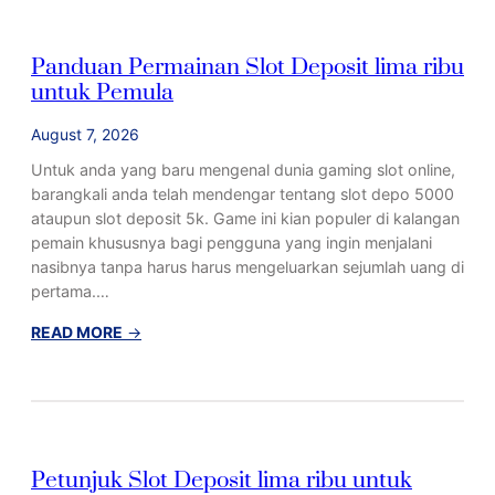
d
u
Panduan Permainan Slot Deposit lima ribu
a
untuk Pemula
n
P
August 7, 2026
e
r
Untuk anda yang baru mengenal dunia gaming slot online,
m
barangkali anda telah mendengar tentang slot depo 5000
a
ataupun slot deposit 5k. Game ini kian populer di kalangan
i
pemain khususnya bagi pengguna yang ingin menjalani
n
nasibnya tanpa harus harus mengeluarkan sejumlah uang di
a
pertama.…
n
S
:
READ MORE
→
l
P
o
a
t
n
D
d
e
u
Petunjuk Slot Deposit lima ribu untuk
p
a