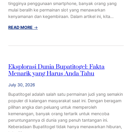
e
P
a
tingginya penggunaan smartphone, banyak orang yang
l
e
p
mulai beralih ke permainan slot yang menawarkan
l
S
kenyamanan dan kegembiraan. Dalam artikel ini, kita…
u
l
a
o
:
READ MORE
→
n
t
P
g
P
a
d
u
n
i
l
d
B
s
u
Eksplorasi Dunia Bupatitogel: Fakta
u
a
a
Menarik yang Harus Anda Tahu
p
:
n
a
C
L
July 30, 2026
t
a
e
i
r
n
Bupatitogel adalah salah satu permainan judi yang semakin
t
a
g
populer di kalangan masyarakat saat ini. Dengan beragam
o
M
k
pilihan angka dan peluang untuk memperoleh
g
e
a
kemenangan, banyak orang tertarik untuk mencoba
e
n
p
peruntungannya di dunia yang penuh tantangan ini.
l
a
S
Keberadaan Bupatitogel tidak hanya menawarkan hiburan,
n
l