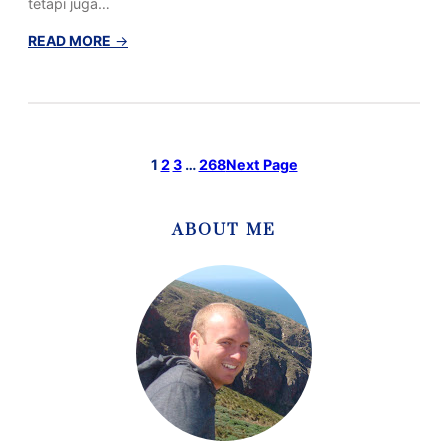
tetapi juga…
g
o
B
t
:
READ MORE
→
e
P
E
s
u
k
a
l
s
r
s
p
a
l
1
2
3
…
268
Next Page
:
o
C
r
a
a
ABOUT ME
r
s
a
i
M
D
e
u
n
n
a
i
n
a
g
B
B
u
e
p