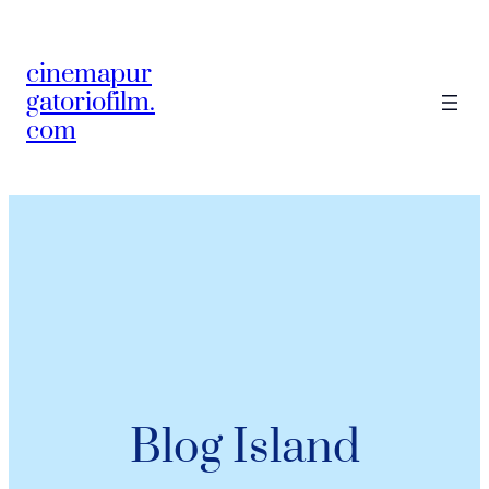
Skip
to
cinemapur
content
gatoriofilm.
com
Blog Island