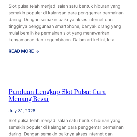
o
a
e
Slot pulsa telah menjadi salah satu bentuk hiburan yang
g
n
n
semakin populer di kalangan para penggemar permainan
e
P
a
daring. Dengan semakin baiknya akses internet dan
l
e
n
tingginya penggunaan smartphone, banyak orang yang
l
g
mulai beralih ke permainan slot yang menawarkan
u
:
kenyamanan dan kegembiraan. Dalam artikel ini, kita…
a
M
n
e
:
READ MORE
→
g
n
P
d
g
a
i
o
n
B
p
d
u
t
u
Panduan Lengkap Slot Pulsa: Cara
p
i
a
Menang Besar
a
m
n
t
a
L
July 31, 2026
i
l
e
t
k
n
Slot pulsa telah menjadi salah satu bentuk hiburan yang
o
a
g
semakin populer di kalangan para penggemar permainan
g
n
k
daring. Dengan semakin baiknya akses internet dan