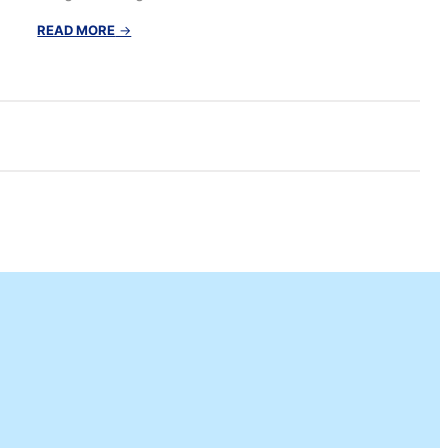
:
READ MORE
→
Kisah
Sukses
Pemain
Bupatitogel
yang
Menginspirasi