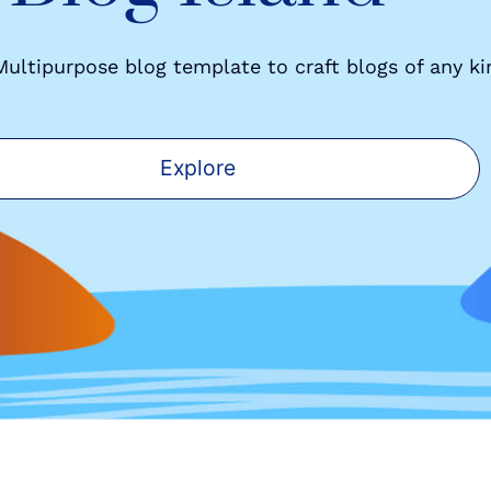
 Multipurpose blog template to craft blogs of any ki
Explore