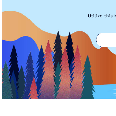
Utilize this