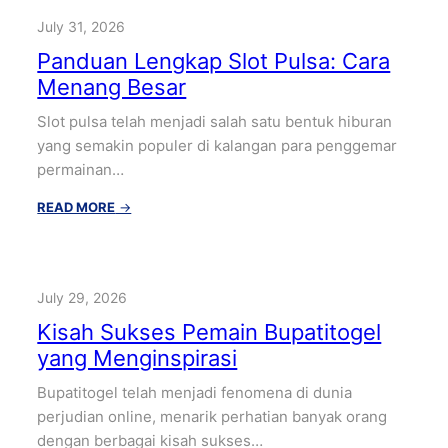
Peluang
July 31, 2026
di
Bupatitogel
Panduan Lengkap Slot Pulsa: Cara
Menang Besar
Slot pulsa telah menjadi salah satu bentuk hiburan
yang semakin populer di kalangan para penggemar
permainan…
:
READ MORE
→
Panduan
Lengkap
Slot
Pulsa:
July 29, 2026
Cara
Menang
Kisah Sukses Pemain Bupatitogel
Besar
yang Menginspirasi
Bupatitogel telah menjadi fenomena di dunia
perjudian online, menarik perhatian banyak orang
dengan berbagai kisah sukses…