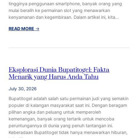
e
P
a
tingginya penggunaan smartphone, banyak orang yang
l
e
p
mulai beralih ke permainan slot yang menawarkan
l
S
kenyamanan dan kegembiraan. Dalam artikel ini, kita…
u
l
a
o
:
READ MORE
→
n
t
P
g
P
a
d
u
n
i
l
d
B
s
u
Eksplorasi Dunia Bupatitogel: Fakta
u
a
a
Menarik yang Harus Anda Tahu
p
:
n
a
C
L
July 30, 2026
t
a
e
i
r
n
Bupatitogel adalah salah satu permainan judi yang semakin
t
a
g
populer di kalangan masyarakat saat ini. Dengan beragam
o
M
k
pilihan angka dan peluang untuk memperoleh
g
e
a
kemenangan, banyak orang tertarik untuk mencoba
e
n
p
peruntungannya di dunia yang penuh tantangan ini.
l
a
S
Keberadaan Bupatitogel tidak hanya menawarkan hiburan,
n
l