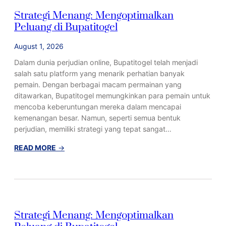
i
t
Strategi Menang: Mengoptimalkan
m
e
Peluang di Bupatitogel
a
g
l
i
August 1, 2026
k
M
a
e
Dalam dunia perjudian online, Bupatitogel telah menjadi
n
n
salah satu platform yang menarik perhatian banyak
P
a
pemain. Dengan berbagai macam permainan yang
e
n
ditawarkan, Bupatitogel memungkinkan para pemain untuk
l
g
mencoba keberuntungan mereka dalam mencapai
u
:
kemenangan besar. Namun, seperti semua bentuk
a
M
perjudian, memiliki strategi yang tepat sangat…
n
e
g
n
:
READ MORE
→
d
g
S
i
o
t
B
p
r
u
t
a
p
i
t
Strategi Menang: Mengoptimalkan
a
m
e
t
a
g