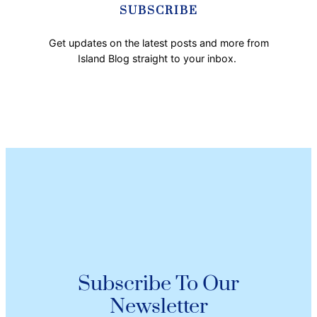
k
SUBSCRIBE
y
a
Get updates on the latest posts and more from
n
Island Blog straight to your inbox.
g
H
a
r
u
s
A
n
d
a
T
a
h
u
Subscribe To Our
Newsletter