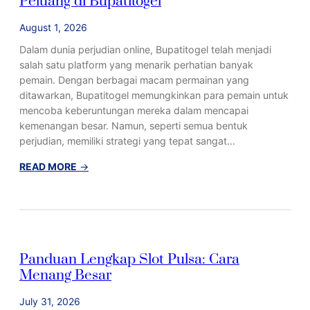
Peluang di Bupatitogel
i
l
i
August 1, 2026
t
k
M
o
a
e
Dalam dunia perjudian online, Bupatitogel telah menjadi
g
n
n
salah satu platform yang menarik perhatian banyak
e
P
a
pemain. Dengan berbagai macam permainan yang
l
e
n
ditawarkan, Bupatitogel memungkinkan para pemain untuk
l
g
mencoba keberuntungan mereka dalam mencapai
u
:
kemenangan besar. Namun, seperti semua bentuk
a
M
perjudian, memiliki strategi yang tepat sangat…
n
e
g
n
:
READ MORE
→
d
g
S
i
o
t
B
p
r
u
t
a
p
i
t
Panduan Lengkap Slot Pulsa: Cara
a
m
e
Menang Besar
t
a
g
i
l
i
July 31, 2026
t
k
M