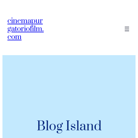
Skip
to
cinemapur
content
gatoriofilm.
com
Blog Island