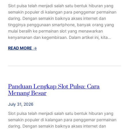
o
a
e
Slot pulsa telah menjadi salah satu bentuk hiburan yang
g
n
n
semakin populer di kalangan para penggemar permainan
e
P
a
daring. Dengan semakin baiknya akses internet dan
l
e
n
tingginya penggunaan smartphone, banyak orang yang
l
g
mulai beralih ke permainan slot yang menawarkan
u
:
kenyamanan dan kegembiraan. Dalam artikel ini, kita…
a
M
n
e
:
READ MORE
→
g
n
P
d
g
a
i
o
n
B
p
d
u
t
u
Panduan Lengkap Slot Pulsa: Cara
p
i
a
Menang Besar
a
m
n
t
a
L
July 31, 2026
i
l
e
t
k
n
Slot pulsa telah menjadi salah satu bentuk hiburan yang
o
a
g
semakin populer di kalangan para penggemar permainan
g
n
k
daring. Dengan semakin baiknya akses internet dan