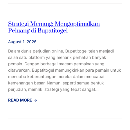
r
a
t
Strategi Menang: Mengoptimalkan
e
Peluang di Bupatitogel
g
i
August 1, 2026
M
e
Dalam dunia perjudian online, Bupatitogel telah menjadi
n
salah satu platform yang menarik perhatian banyak
a
pemain. Dengan berbagai macam permainan yang
n
ditawarkan, Bupatitogel memungkinkan para pemain untuk
g
mencoba keberuntungan mereka dalam mencapai
:
kemenangan besar. Namun, seperti semua bentuk
M
perjudian, memiliki strategi yang tepat sangat…
e
n
:
READ MORE
→
g
S
o
t
p
r
t
a