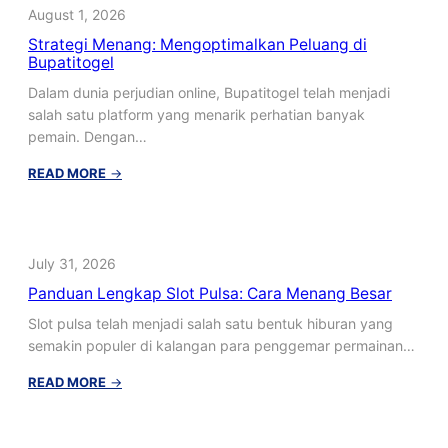
Peluang
August 1, 2026
di
Strategi Menang: Mengoptimalkan Peluang di
Bupatitogel
Bupatitogel
Dalam dunia perjudian online, Bupatitogel telah menjadi
salah satu platform yang menarik perhatian banyak
pemain. Dengan…
:
READ MORE
→
Strategi
Menang:
Mengoptimalkan
Peluang
July 31, 2026
di
Panduan Lengkap Slot Pulsa: Cara Menang Besar
Bupatitogel
Slot pulsa telah menjadi salah satu bentuk hiburan yang
semakin populer di kalangan para penggemar permainan…
:
READ MORE
→
Panduan
Lengkap
Slot