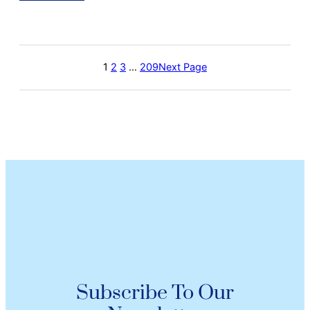
Kisah
Sukses
Pemain
Bupatitogel
yang
1
2
3
…
209
Next Page
Menginspirasi
Subscribe To Our