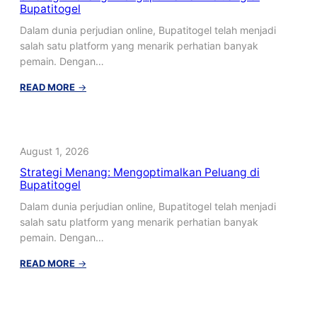
Bupatitogel
Dalam dunia perjudian online, Bupatitogel telah menjadi
salah satu platform yang menarik perhatian banyak
pemain. Dengan…
:
READ MORE
→
Strategi
Menang:
Mengoptimalkan
Peluang
August 1, 2026
di
Strategi Menang: Mengoptimalkan Peluang di
Bupatitogel
Bupatitogel
Dalam dunia perjudian online, Bupatitogel telah menjadi
salah satu platform yang menarik perhatian banyak
pemain. Dengan…
:
READ MORE
→
Strategi
Menang:
Mengoptimalkan