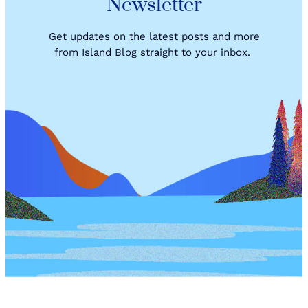
Newsletter
Get updates on the latest posts and more
from Island Blog straight to your inbox.