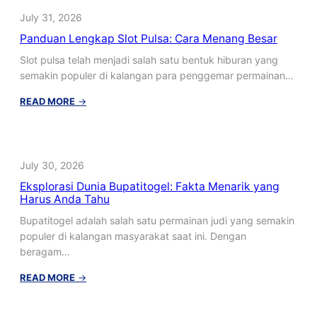
Pulsa:
July 31, 2026
Cara
Panduan Lengkap Slot Pulsa: Cara Menang Besar
Menang
Besar
Slot pulsa telah menjadi salah satu bentuk hiburan yang
semakin populer di kalangan para penggemar permainan…
:
READ MORE
→
Panduan
Lengkap
Slot
Pulsa:
July 30, 2026
Cara
Eksplorasi Dunia Bupatitogel: Fakta Menarik yang
Menang
Harus Anda Tahu
Besar
Bupatitogel adalah salah satu permainan judi yang semakin
populer di kalangan masyarakat saat ini. Dengan
beragam…
:
READ MORE
→
Eksplorasi
Dunia