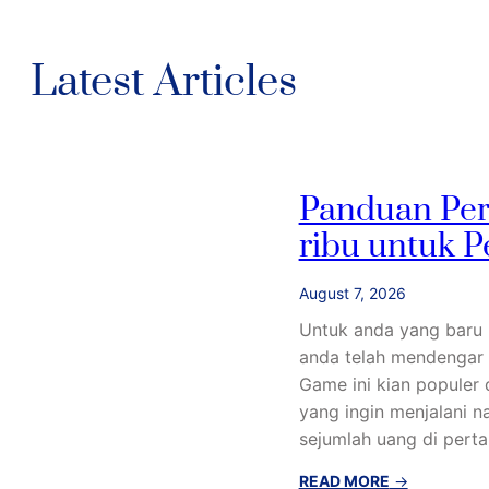
Latest Articles
Panduan Per
ribu untuk 
August 7, 2026
Untuk anda yang baru 
anda telah mendengar 
Game ini kian populer
yang ingin menjalani 
sejumlah uang di pert
:
READ MORE
→