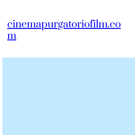
Skip
to
cinemapurgatoriofilm.co
content
m