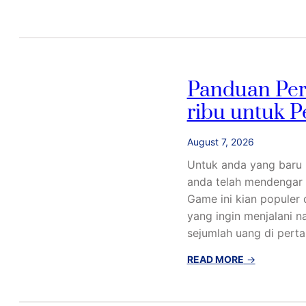
P
a
n
d
u
Panduan Per
a
n
ribu untuk 
P
e
August 7, 2026
r
m
Untuk anda yang baru 
a
anda telah mendengar 
i
Game ini kian populer
n
yang ingin menjalani 
a
sejumlah uang di pert
n
S
:
READ MORE
→
l
P
o
a
t
n