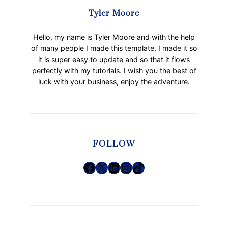
s
a
Tyler Moore
a
t
r
i
Hello, my name is Tyler Moore and with the help
t
of many people I made this template. I made it so
o
it is super easy to update and so that it flows
g
perfectly with my tutorials. I wish you the best of
e
luck with your business, enjoy the adventure.
l
:
F
a
k
t
FOLLOW
a
M
Facebook
X
LinkedIn
Instagram
TikTok
e
n
a
r
i