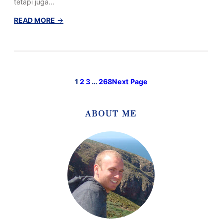
tetapi juga…
g
o
B
t
:
READ MORE
→
e
P
E
s
u
k
a
l
s
r
s
p
a
l
1
2
3
…
268
Next Page
:
o
C
r
a
a
ABOUT ME
r
s
a
i
M
D
e
u
n
n
a
i
n
a
g
B
B
u
e
p