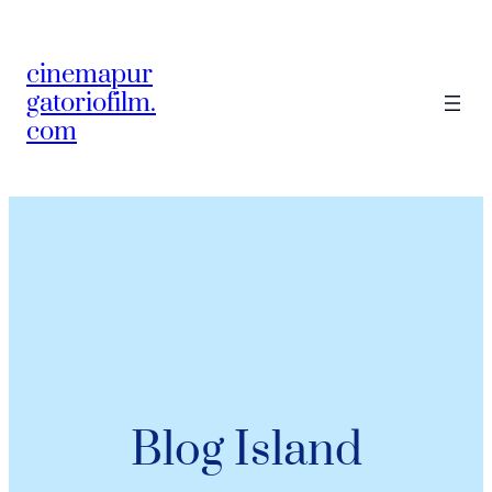
Skip
to
cinemapur
content
gatoriofilm.
com
Blog Island