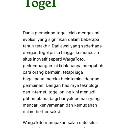
Togel
Dunia permainan togel telah mengalami
evolusi yang signifikan dalam beberapa
tahun terakhir. Dari awal yang sederhana
dengan togel pulsa hingga kemunculan
situs inovatif seperti WargaToto,
perkembangan ini tidak hanya mengubah
cara orang bermain, tetapi juga
bagaimana mereka berinteraksi dengan
permainan. Dengan hadirnya teknologi
dan internet, togel online kini menjadi
pilihan utama bagi banyak pemain yang
mencari kenyamanan dan kemudahan
dalam bertransaksi.
WargaToto merupakan salah satu situs