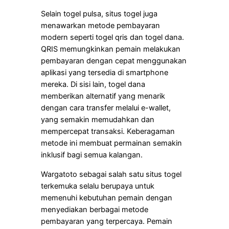
Selain togel pulsa, situs togel juga
menawarkan metode pembayaran
modern seperti togel qris dan togel dana.
QRIS memungkinkan pemain melakukan
pembayaran dengan cepat menggunakan
aplikasi yang tersedia di smartphone
mereka. Di sisi lain, togel dana
memberikan alternatif yang menarik
dengan cara transfer melalui e-wallet,
yang semakin memudahkan dan
mempercepat transaksi. Keberagaman
metode ini membuat permainan semakin
inklusif bagi semua kalangan.
Wargatoto sebagai salah satu situs togel
terkemuka selalu berupaya untuk
memenuhi kebutuhan pemain dengan
menyediakan berbagai metode
pembayaran yang terpercaya. Pemain