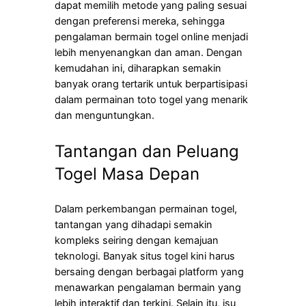
dapat memilih metode yang paling sesuai
dengan preferensi mereka, sehingga
pengalaman bermain togel online menjadi
lebih menyenangkan dan aman. Dengan
kemudahan ini, diharapkan semakin
banyak orang tertarik untuk berpartisipasi
dalam permainan toto togel yang menarik
dan menguntungkan.
Tantangan dan Peluang
Togel Masa Depan
Dalam perkembangan permainan togel,
tantangan yang dihadapi semakin
kompleks seiring dengan kemajuan
teknologi. Banyak situs togel kini harus
bersaing dengan berbagai platform yang
menawarkan pengalaman bermain yang
lebih interaktif dan terkini. Selain itu, isu