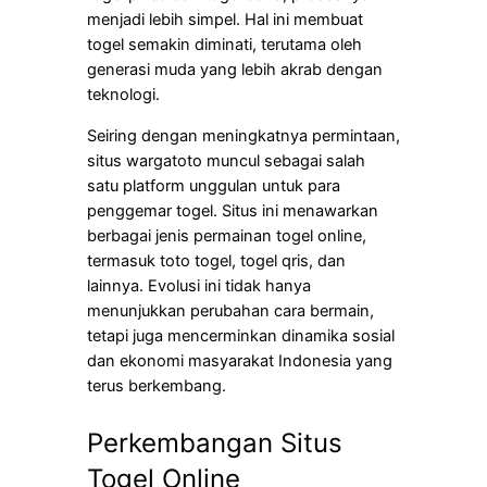
menjadi lebih simpel. Hal ini membuat
togel semakin diminati, terutama oleh
generasi muda yang lebih akrab dengan
teknologi.
Seiring dengan meningkatnya permintaan,
situs wargatoto muncul sebagai salah
satu platform unggulan untuk para
penggemar togel. Situs ini menawarkan
berbagai jenis permainan togel online,
termasuk toto togel, togel qris, dan
lainnya. Evolusi ini tidak hanya
menunjukkan perubahan cara bermain,
tetapi juga mencerminkan dinamika sosial
dan ekonomi masyarakat Indonesia yang
terus berkembang.
Perkembangan Situs
Togel Online