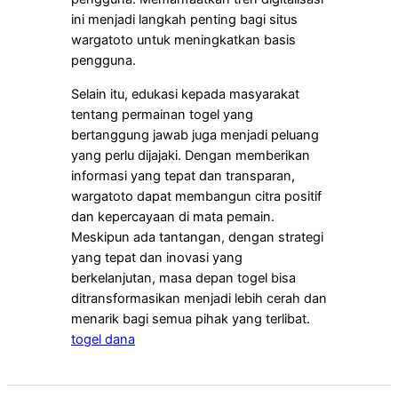
ini menjadi langkah penting bagi situs
wargatoto untuk meningkatkan basis
pengguna.
Selain itu, edukasi kepada masyarakat
tentang permainan togel yang
bertanggung jawab juga menjadi peluang
yang perlu dijajaki. Dengan memberikan
informasi yang tepat dan transparan,
wargatoto dapat membangun citra positif
dan kepercayaan di mata pemain.
Meskipun ada tantangan, dengan strategi
yang tepat dan inovasi yang
berkelanjutan, masa depan togel bisa
ditransformasikan menjadi lebih cerah dan
menarik bagi semua pihak yang terlibat.
togel dana