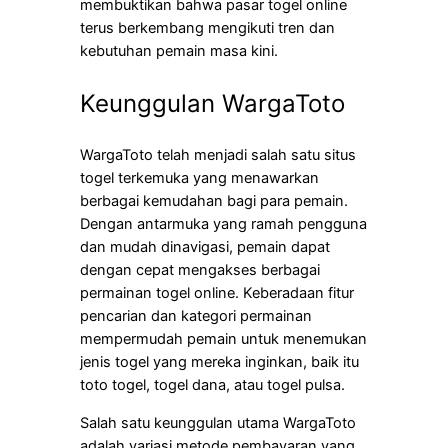
membuktikan bahwa pasar togel online
terus berkembang mengikuti tren dan
kebutuhan pemain masa kini.
Keunggulan WargaToto
WargaToto telah menjadi salah satu situs
togel terkemuka yang menawarkan
berbagai kemudahan bagi para pemain.
Dengan antarmuka yang ramah pengguna
dan mudah dinavigasi, pemain dapat
dengan cepat mengakses berbagai
permainan togel online. Keberadaan fitur
pencarian dan kategori permainan
mempermudah pemain untuk menemukan
jenis togel yang mereka inginkan, baik itu
toto togel, togel dana, atau togel pulsa.
Salah satu keunggulan utama WargaToto
adalah variasi metode pembayaran yang