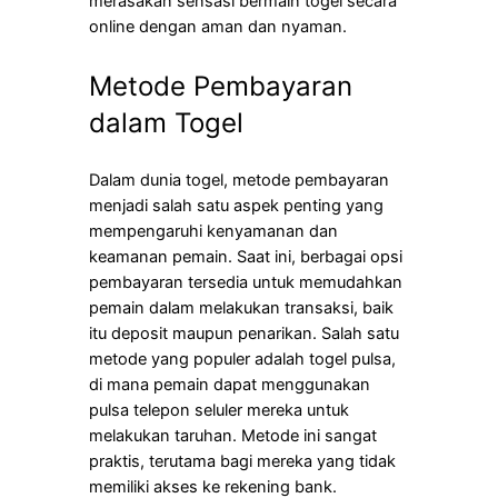
merasakan sensasi bermain togel secara
online dengan aman dan nyaman.
Metode Pembayaran
dalam Togel
Dalam dunia togel, metode pembayaran
menjadi salah satu aspek penting yang
mempengaruhi kenyamanan dan
keamanan pemain. Saat ini, berbagai opsi
pembayaran tersedia untuk memudahkan
pemain dalam melakukan transaksi, baik
itu deposit maupun penarikan. Salah satu
metode yang populer adalah togel pulsa,
di mana pemain dapat menggunakan
pulsa telepon seluler mereka untuk
melakukan taruhan. Metode ini sangat
praktis, terutama bagi mereka yang tidak
memiliki akses ke rekening bank.