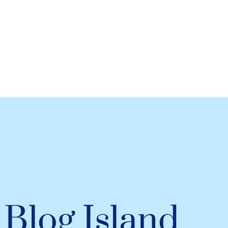
Blog Island