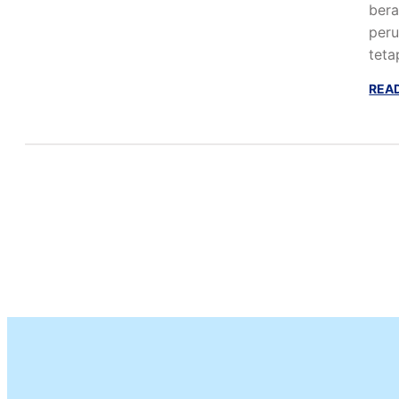
bera
peru
teta
REA