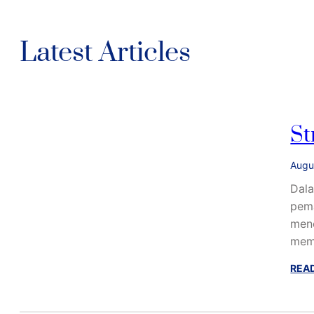
Latest Articles
St
Augu
Dala
pema
menc
memi
REA