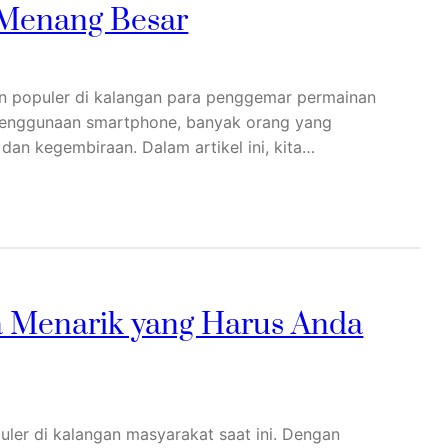
 Menang Besar
kin populer di kalangan para penggemar permainan
 penggunaan smartphone, banyak orang yang
an kegembiraan. Dalam artikel ini, kita…
ta Menarik yang Harus Anda
uler di kalangan masyarakat saat ini. Dengan