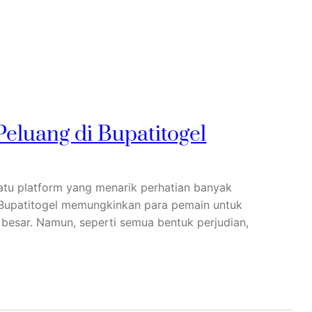
eluang di Bupatitogel
satu platform yang menarik perhatian banyak
Bupatitogel memungkinkan para pemain untuk
sar. Namun, seperti semua bentuk perjudian,