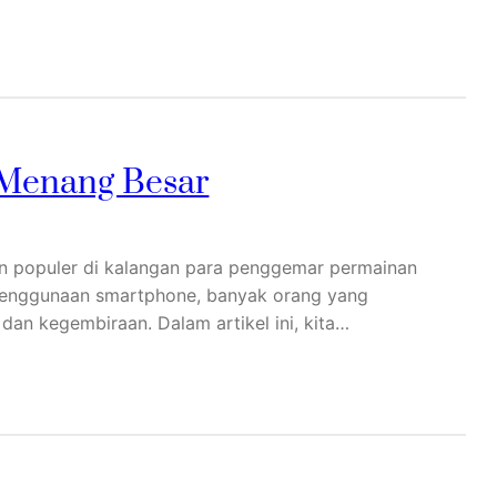
 Menang Besar
kin populer di kalangan para penggemar permainan
 penggunaan smartphone, banyak orang yang
an kegembiraan. Dalam artikel ini, kita…