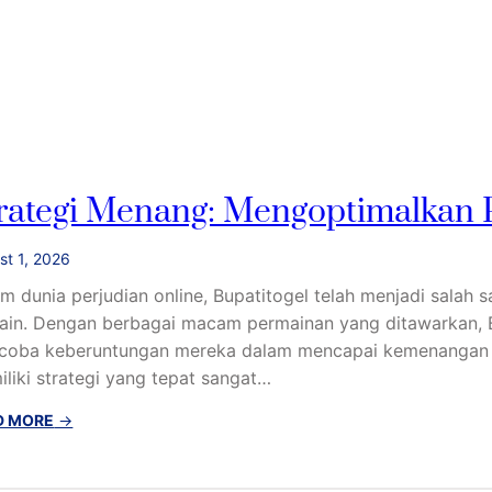
rategi Menang: Mengoptimalkan P
st 1, 2026
m dunia perjudian online, Bupatitogel telah menjadi salah 
in. Dengan berbagai macam permainan yang ditawarkan, 
oba keberuntungan mereka dalam mencapai kemenangan be
liki strategi yang tepat sangat…
:
D MORE
→
S
t
r