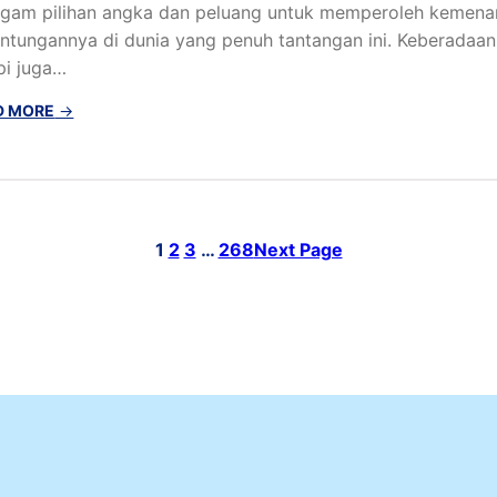
k
a
u
gam pilihan angka dan peluang untuk memperoleh kemenan
a
r
p
ntungannya di dunia yang penuh tantangan ini. Keberadaan
p
a
a
pi juga…
S
M
t
l
e
i
:
D MORE
→
o
n
t
E
t
a
o
k
P
n
g
s
u
g
e
p
l
B
l
l
s
1
2
3
…
268
Next Page
e
o
a
s
r
:
a
a
C
r
s
a
i
r
D
a
u
M
n
e
i
n
a
a