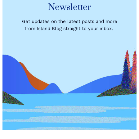
B
p
Newsletter
u
t
p
i
Get updates on the latest posts and more
a
m
from Island Blog straight to your inbox.
t
a
i
l
t
k
o
a
g
n
e
P
l
e
l
u
a
n
g
d
i
B
u