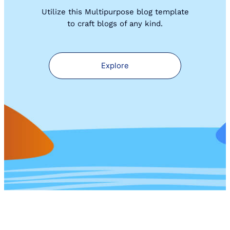
Utilize this Multipurpose blog template
to craft blogs of any kind.
Explore