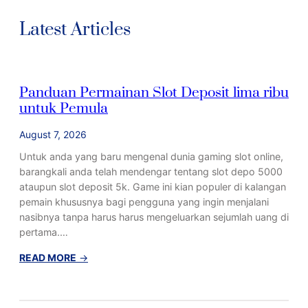
Latest Articles
Panduan Permainan Slot Deposit lima ribu
untuk Pemula
August 7, 2026
Untuk anda yang baru mengenal dunia gaming slot online,
barangkali anda telah mendengar tentang slot depo 5000
ataupun slot deposit 5k. Game ini kian populer di kalangan
pemain khususnya bagi pengguna yang ingin menjalani
nasibnya tanpa harus harus mengeluarkan sejumlah uang di
pertama.…
:
READ MORE
→
P
a
n