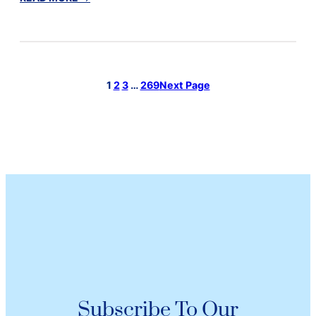
d
g
S
i
o
t
B
p
r
u
t
a
p
i
t
1
2
3
…
269
Next Page
a
m
e
t
a
g
i
l
i
t
k
M
o
a
e
g
n
n
e
P
a
l
e
n
l
g
u
:
a
M
n
e
g
n
d
g
Subscribe To Our
i
o