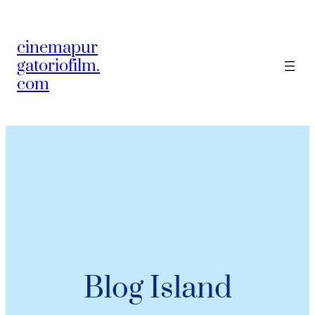
Skip
to
cinemapur
content
gatoriofilm.
com
Blog Island