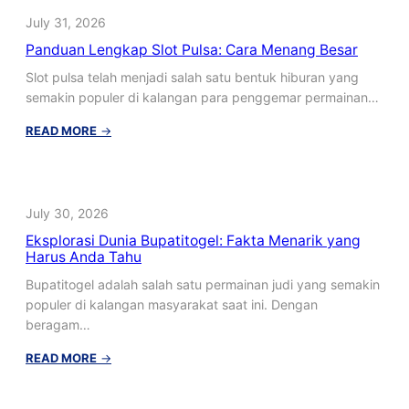
Pulsa:
July 31, 2026
Cara
Panduan Lengkap Slot Pulsa: Cara Menang Besar
Menang
Besar
Slot pulsa telah menjadi salah satu bentuk hiburan yang
semakin populer di kalangan para penggemar permainan…
:
READ MORE
→
Panduan
Lengkap
Slot
Pulsa:
July 30, 2026
Cara
Eksplorasi Dunia Bupatitogel: Fakta Menarik yang
Menang
Harus Anda Tahu
Besar
Bupatitogel adalah salah satu permainan judi yang semakin
populer di kalangan masyarakat saat ini. Dengan
beragam…
:
READ MORE
→
Eksplorasi
Dunia