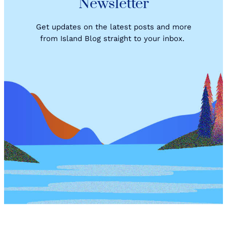
Newsletter
Get updates on the latest posts and more
from Island Blog straight to your inbox.