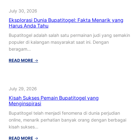
Bupatitogel:
Fakta
July 30, 2026
Menarik
Eksplorasi Dunia Bupatitogel: Fakta Menarik yang
yang
Harus Anda Tahu
Harus
Anda
Bupatitogel adalah salah satu permainan judi yang semakin
Tahu
populer di kalangan masyarakat saat ini. Dengan
beragam…
:
READ MORE
→
Eksplorasi
Dunia
Bupatitogel:
Fakta
July 29, 2026
Menarik
Kisah Sukses Pemain Bupatitogel yang
yang
Menginspirasi
Harus
Anda
Bupatitogel telah menjadi fenomena di dunia perjudian
Tahu
online, menarik perhatian banyak orang dengan berbagai
kisah sukses…
:
READ MORE
→