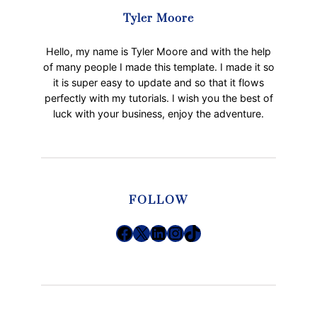
s
a
Tyler Moore
a
t
r
i
Hello, my name is Tyler Moore and with the help
t
of many people I made this template. I made it so
o
it is super easy to update and so that it flows
g
perfectly with my tutorials. I wish you the best of
e
luck with your business, enjoy the adventure.
l
:
F
a
k
t
FOLLOW
a
M
Facebook
X
LinkedIn
Instagram
TikTok
e
n
a
r
i