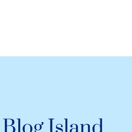
Blog Island