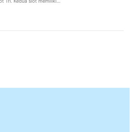
ot Tri. Kedua slot memiliki…