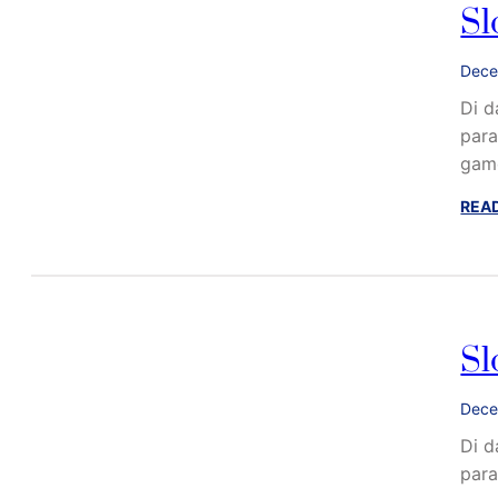
Sl
Dece
Di d
par
game
REA
Sl
Dece
Di d
par