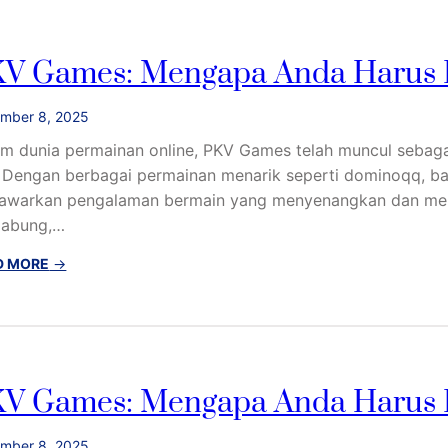
G
a
V Games: Mengapa Anda Harus B
m
e
s
mber 8, 2025
:
m dunia permainan online, PKV Games telah muncul sebaga
M
. Dengan berbagai permainan menarik seperti dominoqq, b
e
n
awarkan pengalaman bermain yang menyenangkan dan meng
g
gabung,…
a
:
D MORE
→
p
P
a
K
A
V
n
G
d
a
a
V Games: Mengapa Anda Harus B
m
H
e
a
s
r
mber 8, 2025