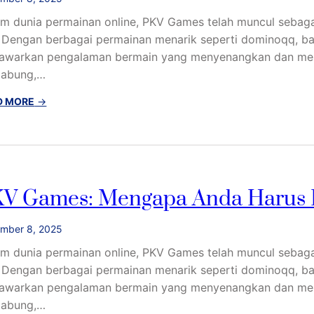
:
u
m dunia permainan online, PKV Games telah muncul sebaga
M
s
. Dengan berbagai permainan menarik seperti dominoqq, b
e
B
n
awarkan pengalaman bermain yang menyenangkan dan meng
e
g
r
gabung,…
a
g
:
D MORE
→
p
a
P
a
b
K
A
u
V
n
n
G
d
g
a
a
H
V Games: Mengapa Anda Harus B
m
H
a
e
a
r
s
r
i
mber 8, 2025
:
u
I
m dunia permainan online, PKV Games telah muncul sebaga
M
s
n
. Dengan berbagai permainan menarik seperti dominoqq, b
e
B
i
n
awarkan pengalaman bermain yang menyenangkan dan meng
e
!
g
r
gabung,…