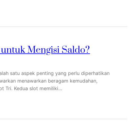
k untuk Mengisi Saldo?
salah satu aspek penting yang perlu diperhatikan
enawarkan menawarkan beragam kemudahan,
ot Tri. Kedua slot memiliki…