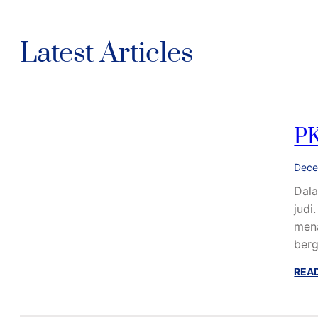
Latest Articles
PK
Dece
Dala
judi
men
ber
REA