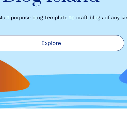
 Multipurpose blog template to craft blogs of any ki
Explore