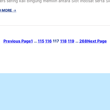
:
rs sering kali bingung memilih antara Slot Indosat serta Sl
h
n
S
B
i
:
D MORE
→
i
a
!
S
a
i
l
p
k
o
a
u
t
y
n
I
a
t
Previous Page
1
…
115
116
117
118
119
…
268
Next Page
n
n
u
d
g
k
o
P
M
s
a
e
a
l
n
t
i
g
:
n
i
S
g
s
i
B
i
a
a
S
p
i
a
a
k
l
y
u
d