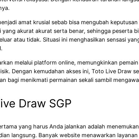
nya.
njadi amat krusial sebab bisa mengubah keputusan s
 yang akurat akurat serta benar, sehingga peserta b
r atau tidak. Situasi ini menghasilkan sensasi yang
.
siarkan melalui platform online, memungkinkan pemain
fisik. Dengan kemudahan akses ini, Toto Live Draw se
aan bagi menikmati permainan sekali sambil mengawas
ive Draw SGP
ertama yang harus Anda jalankan adalah menemukan 
an langsung. Banyak website menawarkan layanan in