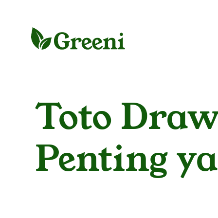
Toto Draw
Penting y