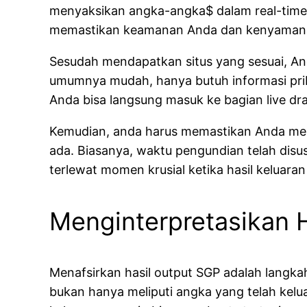
menyaksikan angka-angka$ dalam real-time.
memastikan keamanan Anda dan kenyamana
Sesudah mendapatkan situs yang sesuai, An
umumnya mudah, hanya butuh informasi priba
Anda bisa langsung masuk ke bagian live dr
Kemudian, anda harus memastikan Anda men
ada. Biasanya, waktu pengundian telah disus
terlewat momen krusial ketika hasil keluaran
Menginterpretasikan 
Menafsirkan hasil output SGP adalah langkah 
bukan hanya meliputi angka yang telah keluar,