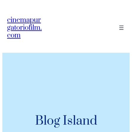
Skip
to
cinemapur
content
gatoriofilm.
com
Blog Island