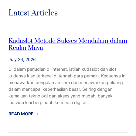
Latest Articles
Kudaslot Metode Sukses Mendalam dalam
Realm Maya
July 26, 2026
Di dalam perjudian di internet, istilah kudaslot dan slot
kudanya kian terkenal di tengah para pemain. Keduanya ini
menawarkan pengalaman seru dan menawarkan peluang
dalam mencapai keberhasilan besar. Seiring dengan
kemajuan teknologi dan akses yang mudah, banyak
individu kini berpindah ke media digital…
:
READ MORE
→
K
u
d