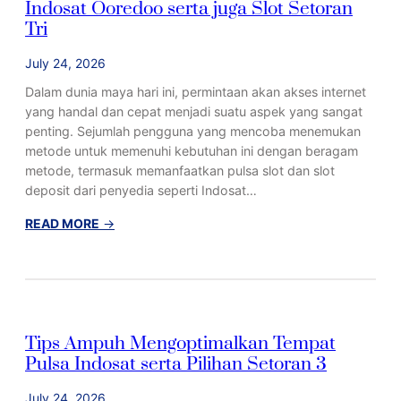
Indosat Ooredoo serta juga Slot Setoran
d
t
a
u
Tri
l
M
July 24, 2026
a
e
m
n
Dalam dunia maya hari ini, permintaan akan akses internet
d
g
yang handal dan cepat menjadi suatu aspek yang sangat
a
o
penting. Sejumlah pengguna yang mencoba menemukan
l
p
metode untuk memenuhi kebutuhan ini dengan beragam
a
t
metode, termasuk memanfaatkan pulsa slot dan slot
m
i
deposit dari penyedia seperti Indosat…
R
m
e
a
:
READ MORE
→
a
l
T
l
k
r
m
a
i
M
n
k
a
S
A
Tips Ampuh Mengoptimalkan Tempat
y
l
m
a
o
Pulsa Indosat serta Pilihan Setoran 3
p
t
u
July 24, 2026
P
h