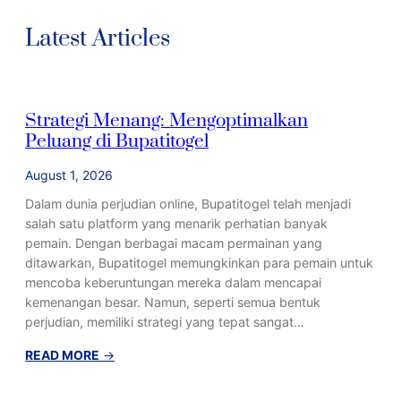
Latest Articles
Strategi Menang: Mengoptimalkan
Peluang di Bupatitogel
August 1, 2026
Dalam dunia perjudian online, Bupatitogel telah menjadi
salah satu platform yang menarik perhatian banyak
pemain. Dengan berbagai macam permainan yang
ditawarkan, Bupatitogel memungkinkan para pemain untuk
mencoba keberuntungan mereka dalam mencapai
kemenangan besar. Namun, seperti semua bentuk
perjudian, memiliki strategi yang tepat sangat…
:
READ MORE
→
S
t