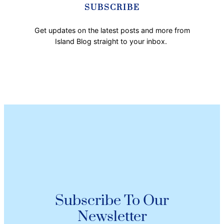
k
SUBSCRIBE
y
a
Get updates on the latest posts and more from
n
Island Blog straight to your inbox.
g
H
a
r
u
s
A
n
d
a
T
a
h
u
Subscribe To Our
Newsletter