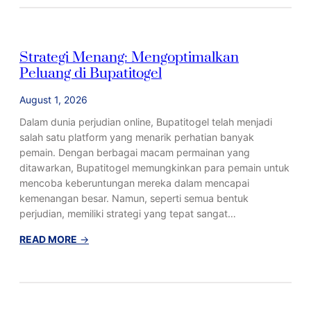
r
a
t
Strategi Menang: Mengoptimalkan
e
Peluang di Bupatitogel
g
i
August 1, 2026
M
e
Dalam dunia perjudian online, Bupatitogel telah menjadi
n
salah satu platform yang menarik perhatian banyak
a
pemain. Dengan berbagai macam permainan yang
n
ditawarkan, Bupatitogel memungkinkan para pemain untuk
g
mencoba keberuntungan mereka dalam mencapai
:
kemenangan besar. Namun, seperti semua bentuk
M
perjudian, memiliki strategi yang tepat sangat…
e
n
:
READ MORE
→
g
S
o
t
p
r
t
a