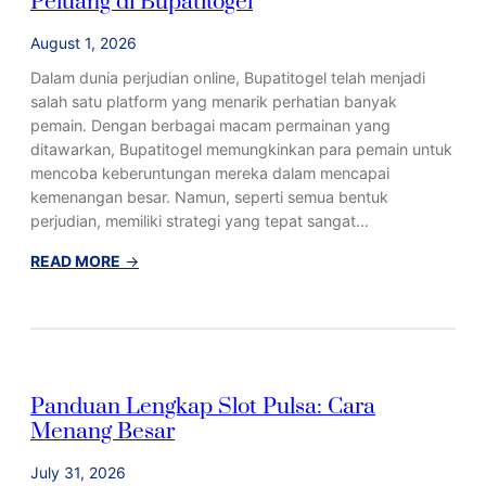
Peluang di Bupatitogel
i
l
i
August 1, 2026
t
k
M
o
a
e
Dalam dunia perjudian online, Bupatitogel telah menjadi
g
n
n
salah satu platform yang menarik perhatian banyak
e
P
a
pemain. Dengan berbagai macam permainan yang
l
e
n
ditawarkan, Bupatitogel memungkinkan para pemain untuk
l
g
mencoba keberuntungan mereka dalam mencapai
u
:
kemenangan besar. Namun, seperti semua bentuk
a
M
perjudian, memiliki strategi yang tepat sangat…
n
e
g
n
:
READ MORE
→
d
g
S
i
o
t
B
p
r
u
t
a
p
i
t
Panduan Lengkap Slot Pulsa: Cara
a
m
e
Menang Besar
t
a
g
i
l
i
July 31, 2026
t
k
M