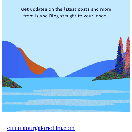
Get updates on the latest posts and more
from Island Blog straight to your inbox.
cinemapurgatoriofilm.com