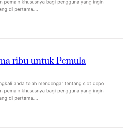
gan pemain khususnya bagi pengguna yang ingin
uang di pertama.…
ima ribu untuk Pemula
ngkali anda telah mendengar tentang slot depo
gan pemain khususnya bagi pengguna yang ingin
uang di pertama.…