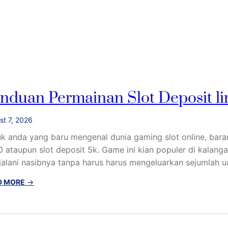
nduan Permainan Slot Deposit l
st 7, 2026
k anda yang baru mengenal dunia gaming slot online, bara
 ataupun slot deposit 5k. Game ini kian populer di kalan
alani nasibnya tanpa harus harus mengeluarkan sejumlah 
:
D MORE
→
P
a
n
d