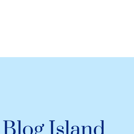
Blog Island