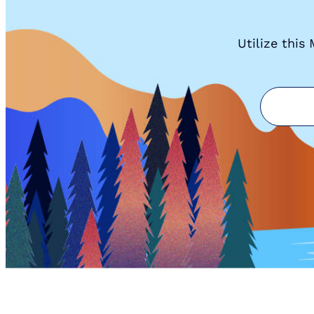
Utilize this