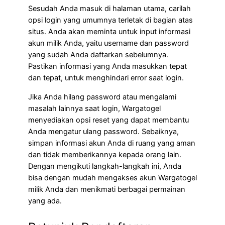
Sesudah Anda masuk di halaman utama, carilah
opsi login yang umumnya terletak di bagian atas
situs. Anda akan meminta untuk input informasi
akun milik Anda, yaitu username dan password
yang sudah Anda daftarkan sebelumnya.
Pastikan informasi yang Anda masukkan tepat
dan tepat, untuk menghindari error saat login.
Jika Anda hilang password atau mengalami
masalah lainnya saat login, Wargatogel
menyediakan opsi reset yang dapat membantu
Anda mengatur ulang password. Sebaiknya,
simpan informasi akun Anda di ruang yang aman
dan tidak memberikannya kepada orang lain.
Dengan mengikuti langkah-langkah ini, Anda
bisa dengan mudah mengakses akun Wargatogel
milik Anda dan menikmati berbagai permainan
yang ada.