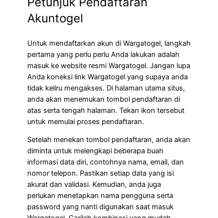
Petunjuk Pendaftaran
Akuntogel
Untuk mendaftarkan akun di Wargatogel, langkah
pertama yang perlu perlu Anda lakukan adalah
masuk ke website resmi Wargatogel. Jangan lupa
Anda koneksi link Wargatogel yang supaya anda
tidak keliru mengakses. Di halaman utama situs,
anda akan menemukan tombol pendaftaran di
atas serta tengah halaman. Tekan ikon tersebut
untuk memulai proses pendaftaran.
Setelah menekan tombol pendaftaran, anda akan
diminta untuk melengkapi beberapa buah
informasi data diri, contohnya nama, email, dan
nomor telepon. Pastikan setiap data yang isi
akurat dan validasi. Kemudian, anda juga
perlukan menetapkan nama pengguna serta
password yang nanti digunakan saat masuk