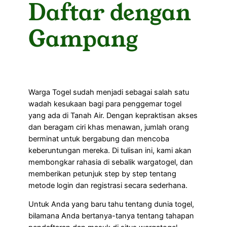
Daftar dengan
Gampang
Warga Togel sudah menjadi sebagai salah satu
wadah kesukaan bagi para penggemar togel
yang ada di Tanah Air. Dengan kepraktisan akses
dan beragam ciri khas menawan, jumlah orang
berminat untuk bergabung dan mencoba
keberuntungan mereka. Di tulisan ini, kami akan
membongkar rahasia di sebalik wargatogel, dan
memberikan petunjuk step by step tentang
metode login dan registrasi secara sederhana.
Untuk Anda yang baru tahu tentang dunia togel,
bilamana Anda bertanya-tanya tentang tahapan