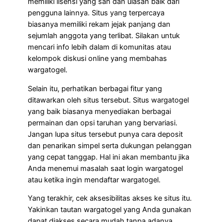
memiliki lisensi yang sah dan ulasan baik dari
pengguna lainnya. Situs yang terpercaya
biasanya memiliki rekam jejak panjang dan
sejumlah anggota yang terlibat. Silakan untuk
mencari info lebih dalam di komunitas atau
kelompok diskusi online yang membahas
wargatogel.
Selain itu, perhatikan berbagai fitur yang
ditawarkan oleh situs tersebut. Situs wargatogel
yang baik biasanya menyediakan berbagai
permainan dan opsi taruhan yang bervariasi.
Jangan lupa situs tersebut punya cara deposit
dan penarikan simpel serta dukungan pelanggan
yang cepat tanggap. Hal ini akan membantu jika
Anda menemui masalah saat login wargatogel
atau ketika ingin mendaftar wargatogel.
Yang terakhir, cek aksesibilitas akses ke situs itu.
Yakinkan tautan wargatogel yang Anda gunakan
dapat diakses secara mudah tanpa adanya