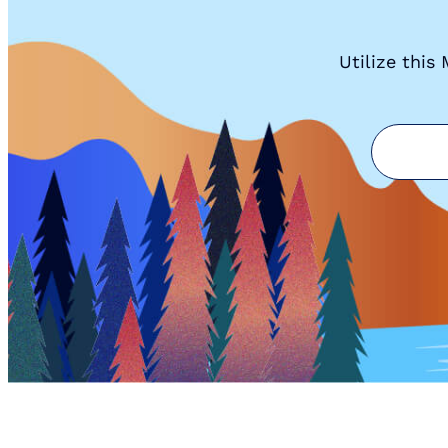
Utilize this