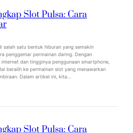
gkap Slot Pulsa: Cara
ar
di salah satu bentuk hiburan yang semakin
ara penggemar permainan daring. Dengan
 internet dan tingginya penggunaan smartphone,
ai beralih ke permainan slot yang menawarkan
iraan. Dalam artikel ini, kita…
gkap Slot Pulsa: Cara