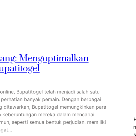
nang: Mengoptimalkan
upatitogel
online, Bupatitogel telah menjadi salah satu
 perhatian banyak pemain. Dengan berbagai
 ditawarkan, Bupatitogel memungkinkan para
 keberuntungan mereka dalam mencapai
H
un, seperti semua bentuk perjudian, memiliki
m
ngat…
s