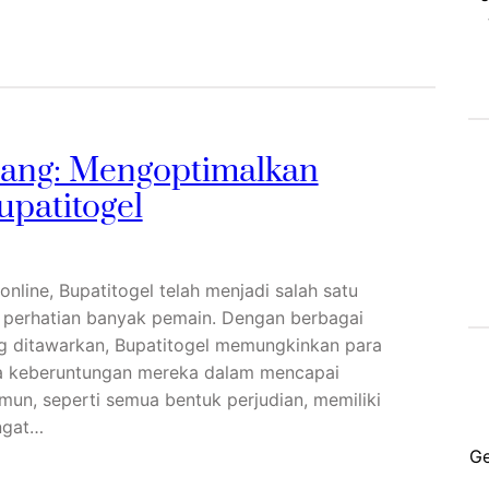
nang: Mengoptimalkan
upatitogel
online, Bupatitogel telah menjadi salah satu
 perhatian banyak pemain. Dengan berbagai
 ditawarkan, Bupatitogel memungkinkan para
 keberuntungan mereka dalam mencapai
un, seperti semua bentuk perjudian, memiliki
ngat…
Ge