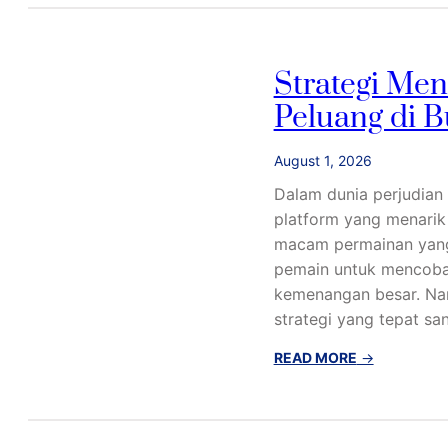
u
r
t
p
a
i
a
t
m
t
Strategi Me
e
a
i
g
l
Peluang di B
t
i
k
o
M
a
g
August 1, 2026
e
n
e
n
Dalam dunia perjudian 
P
l
a
e
platform yang menarik
n
l
macam permainan yang
g
u
pemain untuk mencoba
:
a
kemenangan besar. Nam
M
n
strategi yang tepat sa
e
g
n
d
:
READ MORE
→
g
i
S
o
B
t
p
u
r
t
p
a