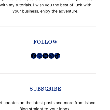
with my tutorials. I wish you the best of luck with
your business, enjoy the adventure.
FOLLOW
Facebook
X
LinkedIn
Instagram
TikTok
SUBSCRIBE
t updates on the latest posts and more from Island
Blog straight to your inbox.