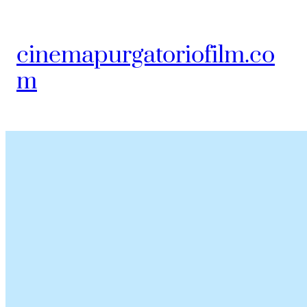
Skip
to
cinemapurgatoriofilm.co
content
m