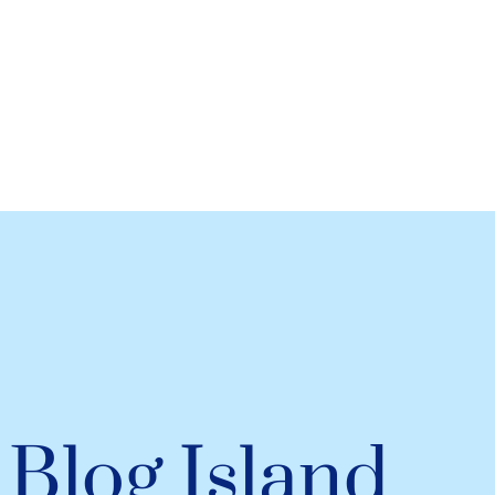
Blog Island