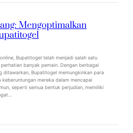
nang: Mengoptimalkan
upatitogel
online, Bupatitogel telah menjadi salah satu
 perhatian banyak pemain. Dengan berbagai
 ditawarkan, Bupatitogel memungkinkan para
 keberuntungan mereka dalam mencapai
un, seperti semua bentuk perjudian, memiliki
ngat…