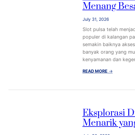
n
Menang Bes
a
i
L
l
t
e
k
o
July 31, 2026
n
a
g
g
Slot pulsa telah menja
n
e
k
populer di kalangan p
P
l
a
e
semakin baiknya akses
p
l
banyak orang yang mul
S
u
kenyamanan dan kegemb
l
a
o
n
:
READ MORE
→
t
g
P
P
d
a
u
i
n
l
B
d
s
u
u
a
p
Eksplorasi D
a
:
a
n
Menarik yan
C
t
L
a
i
e
r