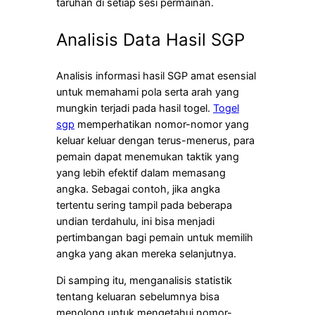
taruhan di setiap sesi permainan.
Analisis Data Hasil SGP
Analisis informasi hasil SGP amat esensial
untuk memahami pola serta arah yang
mungkin terjadi pada hasil togel.
Togel
sgp
memperhatikan nomor-nomor yang
keluar keluar dengan terus-menerus, para
pemain dapat menemukan taktik yang
yang lebih efektif dalam memasang
angka. Sebagai contoh, jika angka
tertentu sering tampil pada beberapa
undian terdahulu, ini bisa menjadi
pertimbangan bagi pemain untuk memilih
angka yang akan mereka selanjutnya.
Di samping itu, menganalisis statistik
tentang keluaran sebelumnya bisa
menolong untuk mengetahui nomor-