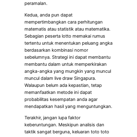
peramalan.
Kedua, anda pun dapat
mempertimbangkan cara perhitungan
matematis atau statistik atau matematika.
Sebagian peserta lotto memakai rumus
tertentu untuk menentukan peluang angka
berdasarkan kombinasi nomor
sebelumnya. Strategi ini dapat membantu
membantu dalam untuk memperkirakan
angka-angka yang mungkin yang muncul
muncul dalam live draw Singapura.
Walaupun belum ada kepastian, tetap
memanfaatkan metode ini dapat
probabilitas kesempatan anda agar
mendapatkan hasil yang menguntungkan.
Terakhir, jangan lupa faktor
keberuntungan. Meskipun analisis dan
taktik sangat berguna, keluaran toto toto