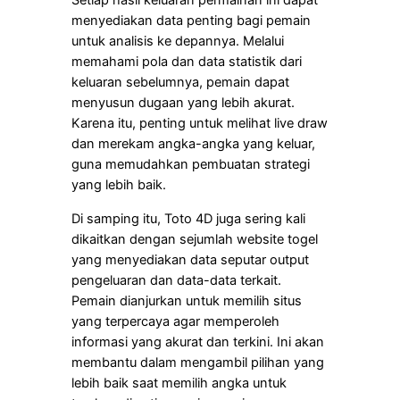
Setiap hasil keluaran permainan ini dapat
menyediakan data penting bagi pemain
untuk analisis ke depannya. Melalui
memahami pola dan data statistik dari
keluaran sebelumnya, pemain dapat
menyusun dugaan yang lebih akurat.
Karena itu, penting untuk melihat live draw
dan merekam angka-angka yang keluar,
guna memudahkan pembuatan strategi
yang lebih baik.
Di samping itu, Toto 4D juga sering kali
dikaitkan dengan sejumlah website togel
yang menyediakan data seputar output
pengeluaran dan data-data terkait.
Pemain dianjurkan untuk memilih situs
yang terpercaya agar memperoleh
informasi yang akurat dan terkini. Ini akan
membantu dalam mengambil pilihan yang
lebih baik saat memilih angka untuk