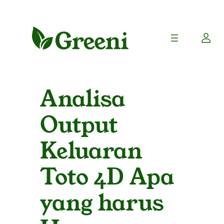
Analisa
Output
Keluaran
Toto 4D Apa
yang harus