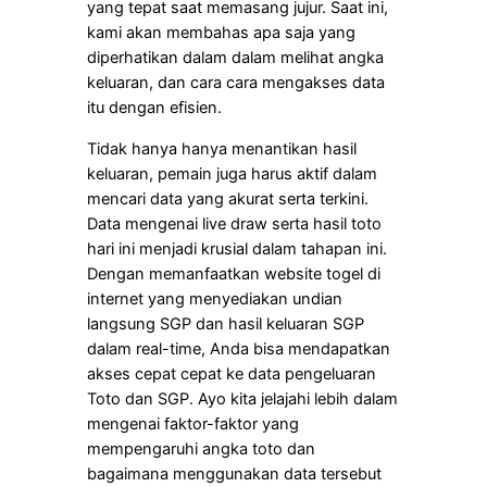
yang tepat saat memasang jujur. Saat ini,
kami akan membahas apa saja yang
diperhatikan dalam dalam melihat angka
keluaran, dan cara cara mengakses data
itu dengan efisien.
Tidak hanya hanya menantikan hasil
keluaran, pemain juga harus aktif dalam
mencari data yang akurat serta terkini.
Data mengenai live draw serta hasil toto
hari ini menjadi krusial dalam tahapan ini.
Dengan memanfaatkan website togel di
internet yang menyediakan undian
langsung SGP dan hasil keluaran SGP
dalam real-time, Anda bisa mendapatkan
akses cepat cepat ke data pengeluaran
Toto dan SGP. Ayo kita jelajahi lebih dalam
mengenai faktor-faktor yang
mempengaruhi angka toto dan
bagaimana menggunakan data tersebut