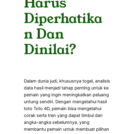
Harus
Diperhatika
n Dan
Dinilai?
Dalam dunia judi, khususnya togel, analisis
data hasil menjadi tahap penting untuk ke
pemain yang ingin meningkatkan peluang
untung sendiri. Dengan mengetahui hasil
toto Toto 4D, pemain bisa mengetahui
corak serta tren yang dapat timbul dari
angka-angka sebelumnya, yang
membantu pemain untuk membuat pilihan