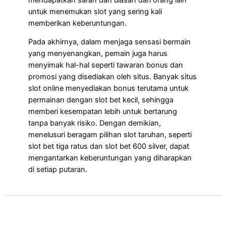
untuk menemukan slot yang sering kali
memberikan keberuntungan.
Pada akhirnya, dalam menjaga sensasi bermain
yang menyenangkan, pemain juga harus
menyimak hal-hal seperti tawaran bonus dan
promosi yang disediakan oleh situs. Banyak situs
slot online menyediakan bonus terutama untuk
permainan dengan slot bet kecil, sehingga
memberi kesempatan lebih untuk bertarung
tanpa banyak risiko. Dengan demikian,
menelusuri beragam pilihan slot taruhan, seperti
slot bet tiga ratus dan slot bet 600 silver, dapat
mengantarkan keberuntungan yang diharapkan
di setiap putaran.