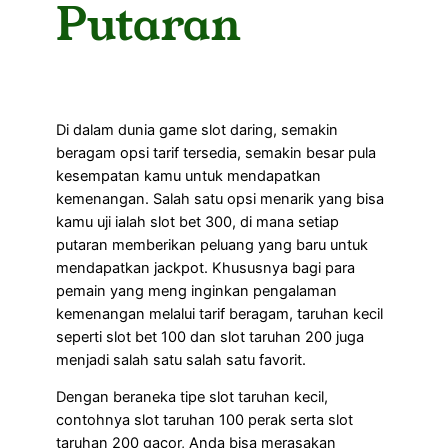
Putaran
Di dalam dunia game slot daring, semakin
beragam opsi tarif tersedia, semakin besar pula
kesempatan kamu untuk mendapatkan
kemenangan. Salah satu opsi menarik yang bisa
kamu uji ialah slot bet 300, di mana setiap
putaran memberikan peluang yang baru untuk
mendapatkan jackpot. Khususnya bagi para
pemain yang meng inginkan pengalaman
kemenangan melalui tarif beragam, taruhan kecil
seperti slot bet 100 dan slot taruhan 200 juga
menjadi salah satu salah satu favorit.
Dengan beraneka tipe slot taruhan kecil,
contohnya slot taruhan 100 perak serta slot
taruhan 200 gacor, Anda bisa merasakan