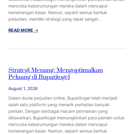
u
n
mencoba keberuntungan mereka dalam mencapai
k
a
kemenangan besar. Namun, seperti semua bentuk
P
n
perjudian, memiliki strategi yang tepat sangat…
e
S
n
l
:
READ MORE
→
g
o
S
g
t
t
u
S
r
n
e
a
a
t
t
Strategi Menang: Mengoptimalkan
B
o
e
Peluang di Bupatitogel
a
r
g
r
a
i
August 1, 2026
u
n
M
l
e
Dalam dunia perjudian online, Bupatitogel telah menjadi
i
n
salah satu platform yang menarik perhatian banyak
m
a
pemain. Dengan berbagai macam permainan yang
a
n
ditawarkan, Bupatitogel memungkinkan para pemain untuk
r
g
mencoba keberuntungan mereka dalam mencapai
i
:
kemenangan besar. Namun, seperti semua bentuk