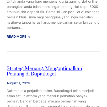
Untuk anda yang baru mengenal dunia gaming slot online,
l
l
o
barangkali anda telah mendengar tentang slot depo 5000
a
i
t
ataupun slot deposit 5k. Game ini kian populer di kalangan
m
D
pemain khususnya bagi pengguna yang ingin menjalani
a
e
nasibnya tanpa harus harus mengeluarkan sejumlah uang di
r
p
pertama.…
i
o
b
s
:
READ MORE
→
u
i
P
u
t
a
n
l
n
t
i
d
u
m
u
Strategi Menang: Mengoptimalkan
k
a
a
Peluang di Bupatitogel
P
r
n
e
i
P
August 1, 2026
m
b
e
u
u
r
Dalam dunia perjudian online, Bupatitogel telah menjadi
l
u
m
salah satu platform yang menarik perhatian banyak
a
n
a
pemain. Dengan berbagai macam permainan yang
t
i
ditawarkan, Bupatitogel memungkinkan para pemain untuk