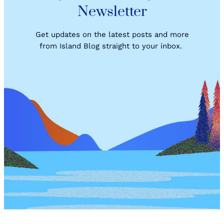
B
p
Newsletter
u
t
p
i
Get updates on the latest posts and more
a
m
from Island Blog straight to your inbox.
t
a
i
l
t
k
o
a
g
n
e
P
l
e
l
u
a
n
g
d
i
B
u