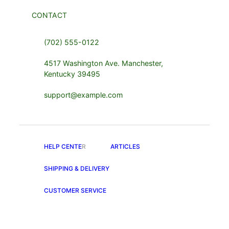
CONTACT
(702) 555-0122
4517 Washington Ave. Manchester,
Kentucky 39495
support@example.com
HELP CENTE
R
ARTICLES
SHIPPING & DELIVERY
CUSTOMER SERVICE