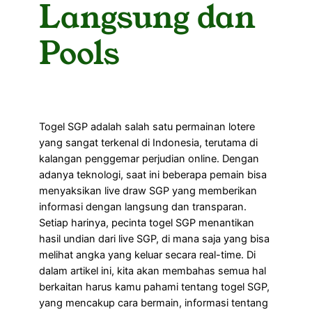
Langsung dan
Pools
Togel SGP adalah salah satu permainan lotere
yang sangat terkenal di Indonesia, terutama di
kalangan penggemar perjudian online. Dengan
adanya teknologi, saat ini beberapa pemain bisa
menyaksikan live draw SGP yang memberikan
informasi dengan langsung dan transparan.
Setiap harinya, pecinta togel SGP menantikan
hasil undian dari live SGP, di mana saja yang bisa
melihat angka yang keluar secara real-time. Di
dalam artikel ini, kita akan membahas semua hal
berkaitan harus kamu pahami tentang togel SGP,
yang mencakup cara bermain, informasi tentang