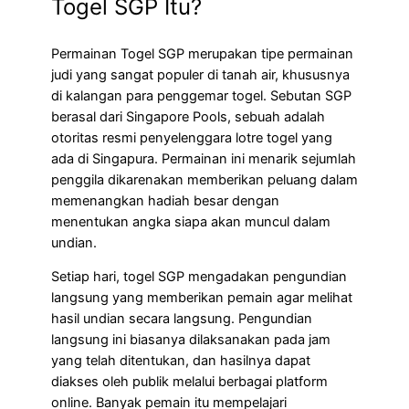
Togel SGP Itu?
Permainan Togel SGP merupakan tipe permainan
judi yang sangat populer di tanah air, khususnya
di kalangan para penggemar togel. Sebutan SGP
berasal dari Singapore Pools, sebuah adalah
otoritas resmi penyelenggara lotre togel yang
ada di Singapura. Permainan ini menarik sejumlah
penggila dikarenakan memberikan peluang dalam
memenangkan hadiah besar dengan
menentukan angka siapa akan muncul dalam
undian.
Setiap hari, togel SGP mengadakan pengundian
langsung yang memberikan pemain agar melihat
hasil undian secara langsung. Pengundian
langsung ini biasanya dilaksanakan pada jam
yang telah ditentukan, dan hasilnya dapat
diakses oleh publik melalui berbagai platform
online. Banyak pemain itu mempelajari