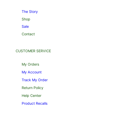
The Story
Shop
Sale
Contact
CUSTOMER SERVICE
My Orders
My Account
Track My Order
Return Policy
Help Center
Product Recalls