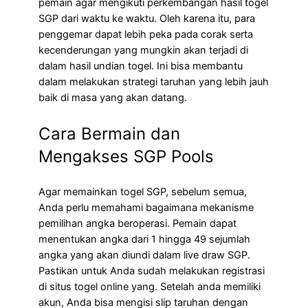
pemain agar mengikuti perkembangan hasil togel
SGP dari waktu ke waktu. Oleh karena itu, para
penggemar dapat lebih peka pada corak serta
kecenderungan yang mungkin akan terjadi di
dalam hasil undian togel. Ini bisa membantu
dalam melakukan strategi taruhan yang lebih jauh
baik di masa yang akan datang.
Cara Bermain dan
Mengakses SGP Pools
Agar memainkan togel SGP, sebelum semua,
Anda perlu memahami bagaimana mekanisme
pemilihan angka beroperasi. Pemain dapat
menentukan angka dari 1 hingga 49 sejumlah
angka yang akan diundi dalam live draw SGP.
Pastikan untuk Anda sudah melakukan registrasi
di situs togel online yang. Setelah anda memiliki
akun, Anda bisa mengisi slip taruhan dengan