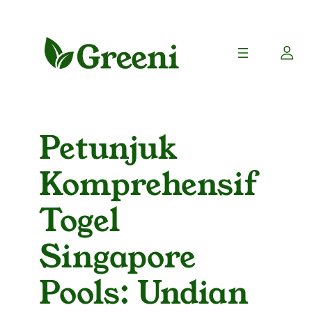
Petunjuk
Komprehensif
Togel
Singapore
Pools: Undian