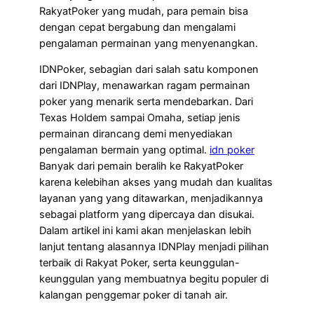
RakyatPoker yang mudah, para pemain bisa
dengan cepat bergabung dan mengalami
pengalaman permainan yang menyenangkan.
IDNPoker, sebagian dari salah satu komponen
dari IDNPlay, menawarkan ragam permainan
poker yang menarik serta mendebarkan. Dari
Texas Holdem sampai Omaha, setiap jenis
permainan dirancang demi menyediakan
pengalaman bermain yang optimal.
idn poker
Banyak dari pemain beralih ke RakyatPoker
karena kelebihan akses yang mudah dan kualitas
layanan yang yang ditawarkan, menjadikannya
sebagai platform yang dipercaya dan disukai.
Dalam artikel ini kami akan menjelaskan lebih
lanjut tentang alasannya IDNPlay menjadi pilihan
terbaik di Rakyat Poker, serta keunggulan-
keunggulan yang membuatnya begitu populer di
kalangan penggemar poker di tanah air.