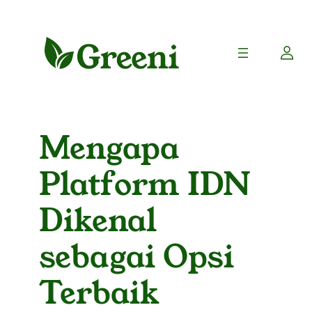
Mengapa
Platform IDN
Dikenal
sebagai Opsi
Terbaik