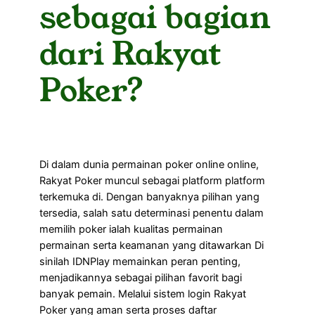
sebagai bagian
dari Rakyat
Poker?
Di dalam dunia permainan poker online online,
Rakyat Poker muncul sebagai platform platform
terkemuka di. Dengan banyaknya pilihan yang
tersedia, salah satu determinasi penentu dalam
memilih poker ialah kualitas permainan
permainan serta keamanan yang ditawarkan Di
sinilah IDNPlay memainkan peran penting,
menjadikannya sebagai pilihan favorit bagi
banyak pemain. Melalui sistem login Rakyat
Poker yang aman serta proses daftar