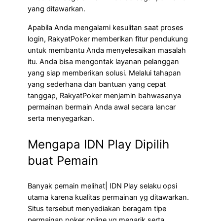
yang ditawarkan.
Apabila Anda mengalami kesulitan saat proses
login, RakyatPoker memberikan fitur pendukung
untuk membantu Anda menyelesaikan masalah
itu. Anda bisa mengontak layanan pelanggan
yang siap memberikan solusi. Melalui tahapan
yang sederhana dan bantuan yang cepat
tanggap, RakyatPoker menjamin bahwasanya
permainan bermain Anda awal secara lancar
serta menyegarkan.
Mengapa IDN Play Dipilih
buat Pemain
Banyak pemain melihat| IDN Play selaku opsi
utama karena kualitas permainan yg ditawarkan.
Situs tersebut menyediakan beragam tipe
permainan poker online yg menarik serta