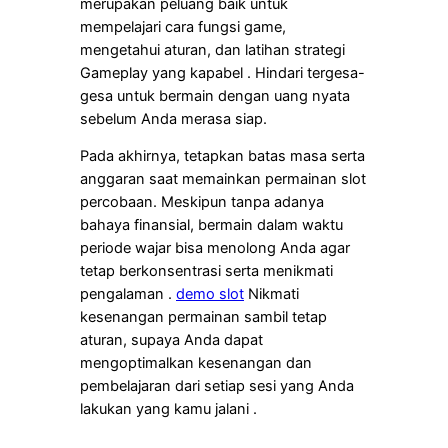
merupakan peluang baik untuk
mempelajari cara fungsi game,
mengetahui aturan, dan latihan strategi
Gameplay yang kapabel . Hindari tergesa-
gesa untuk bermain dengan uang nyata
sebelum Anda merasa siap.
Pada akhirnya, tetapkan batas masa serta
anggaran saat memainkan permainan slot
percobaan. Meskipun tanpa adanya
bahaya finansial, bermain dalam waktu
periode wajar bisa menolong Anda agar
tetap berkonsentrasi serta menikmati
pengalaman .
demo slot
Nikmati
kesenangan permainan sambil tetap
aturan, supaya Anda dapat
mengoptimalkan kesenangan dan
pembelajaran dari setiap sesi yang Anda
lakukan yang kamu jalani .