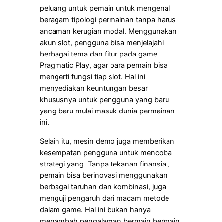
peluang untuk pemain untuk mengenal
beragam tipologi permainan tanpa harus
ancaman kerugian modal. Menggunakan
akun slot, pengguna bisa menjelajahi
berbagai tema dan fitur pada game
Pragmatic Play, agar para pemain bisa
mengerti fungsi tiap slot. Hal ini
menyediakan keuntungan besar
khususnya untuk pengguna yang baru
yang baru mulai masuk dunia permainan
ini.
Selain itu, mesin demo juga memberikan
kesempatan pengguna untuk mencoba
strategi yang. Tanpa tekanan finansial,
pemain bisa berinovasi menggunakan
berbagai taruhan dan kombinasi, juga
menguji pengaruh dari macam metode
dalam game. Hal ini bukan hanya
menambah pengalaman bermain bermain