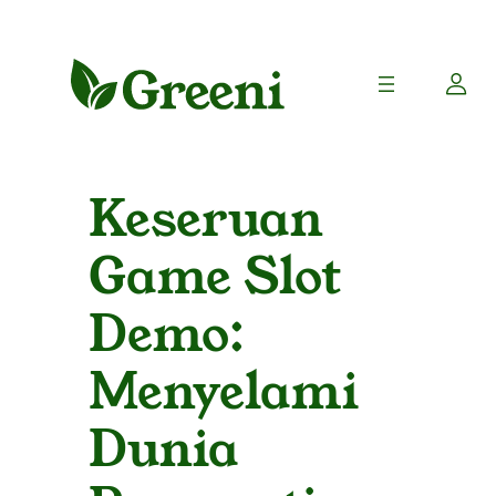
Keseruan
Game Slot
Demo:
Menyelami
Dunia