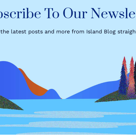
scribe To Our Newsle
the latest posts and more from Island Blog straigh