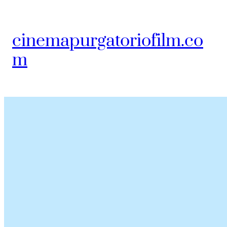
Skip
to
cinemapurgatoriofilm.co
content
m