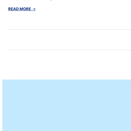
:
READ MORE
→
Strategi
Menang:
Mengoptimalkan
Peluang
di
Bupatitogel