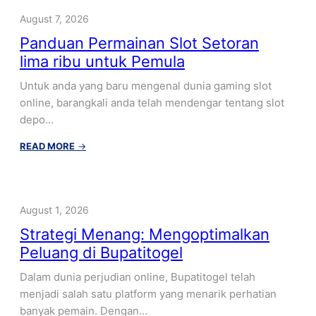
Deposit
August 7, 2026
lima
ribu
Panduan Permainan Slot Setoran
untuk
lima ribu untuk Pemula
Pemula
Untuk anda yang baru mengenal dunia gaming slot
online, barangkali anda telah mendengar tentang slot
depo…
:
READ MORE
→
Panduan
Permainan
Slot
Setoran
August 1, 2026
lima
ribu
Strategi Menang: Mengoptimalkan
untuk
Peluang di Bupatitogel
Pemula
Dalam dunia perjudian online, Bupatitogel telah
menjadi salah satu platform yang menarik perhatian
banyak pemain. Dengan…