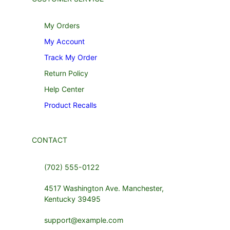
My Orders
My Account
Track My Order
Return Policy
Help Center
Product Recalls
CONTACT
(702) 555-0122
4517 Washington Ave. Manchester,
Kentucky 39495
support@example.com