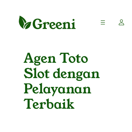
Agen Toto
Slot dengan
Pelayanan
Terbaik