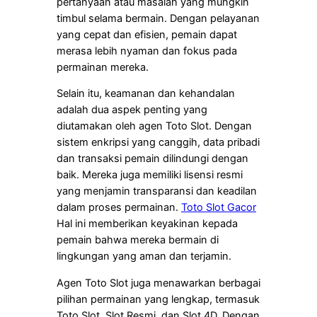
pertanyaan atau masalah yang mungkin
timbul selama bermain. Dengan pelayanan
yang cepat dan efisien, pemain dapat
merasa lebih nyaman dan fokus pada
permainan mereka.
Selain itu, keamanan dan kehandalan
adalah dua aspek penting yang
diutamakan oleh agen Toto Slot. Dengan
sistem enkripsi yang canggih, data pribadi
dan transaksi pemain dilindungi dengan
baik. Mereka juga memiliki lisensi resmi
yang menjamin transparansi dan keadilan
dalam proses permainan.
Toto Slot Gacor
Hal ini memberikan keyakinan kepada
pemain bahwa mereka bermain di
lingkungan yang aman dan terjamin.
Agen Toto Slot juga menawarkan berbagai
pilihan permainan yang lengkap, termasuk
Toto Slot, Slot Resmi, dan Slot 4D. Dengan