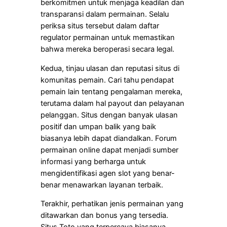
berkomitmen untuk menjaga keadilan dan
transparansi dalam permainan. Selalu
periksa situs tersebut dalam daftar
regulator permainan untuk memastikan
bahwa mereka beroperasi secara legal.
Kedua, tinjau ulasan dan reputasi situs di
komunitas pemain. Cari tahu pendapat
pemain lain tentang pengalaman mereka,
terutama dalam hal payout dan pelayanan
pelanggan. Situs dengan banyak ulasan
positif dan umpan balik yang baik
biasanya lebih dapat diandalkan. Forum
permainan online dapat menjadi sumber
informasi yang berharga untuk
mengidentifikasi agen slot yang benar-
benar menawarkan layanan terbaik.
Terakhir, perhatikan jenis permainan yang
ditawarkan dan bonus yang tersedia.