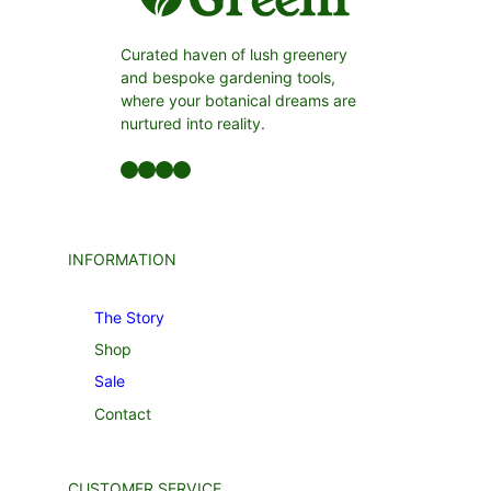
Curated haven of lush greenery
and bespoke gardening tools,
where your botanical dreams are
nurtured into reality.
Facebook
LinkedIn
Twitter
YouTube
INFORMATION
The Story
Shop
Sale
Contact
CUSTOMER SERVICE