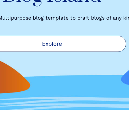
 Multipurpose blog template to craft blogs of any ki
Explore