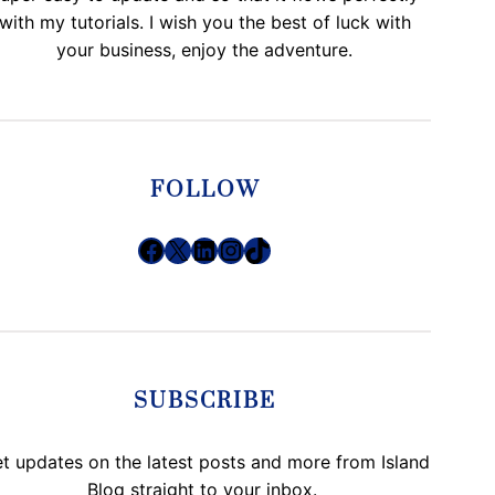
with my tutorials. I wish you the best of luck with
your business, enjoy the adventure.
FOLLOW
Facebook
X
LinkedIn
Instagram
TikTok
SUBSCRIBE
t updates on the latest posts and more from Island
Blog straight to your inbox.